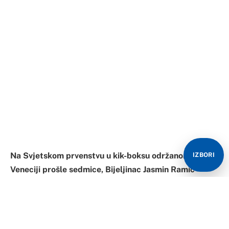
Na Svjetskom prvenstvu u kik-boksu održanom u
IZBORI
Veneciji prošle sedmice, Bijeljinac Jasmin Ramić
osvojio je bronzanu medalju.
To je najveći rezultat nekog od članova kik-boks kluba
“Panteri” koji je do sada ostvaren. Ranije je imao