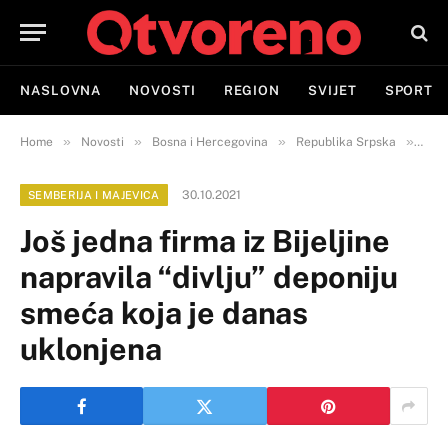
NASLOVNA
NOVOSTI
REGION
SVIJET
SPORT
»
»
»
»
Home
Novosti
Bosna i Hercegovina
Republika Srpska
Semb
30.10.2021
SEMBERIJA I MAJEVICA
Još jedna firma iz Bijeljine
napravila “divlju” deponiju
smeća koja je danas
uklonjena