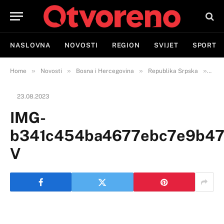
NASLOVNA
NOVOSTI
REGION
SVIJET
SPORT
»
»
»
»
Home
Novosti
Bosna i Hercegovina
Republika Srpska
Semb
23.08.2023
IMG-
b341c454ba4677ebc7e9b47
V