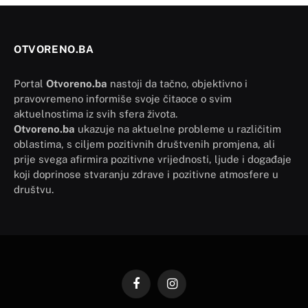
OTVORENO.BA
Portal
Otvoreno.ba
nastoji da tačno, objektivno i
pravovremeno informiše svoje čitaoce o svim
aktuelnostima iz svih sfera života.
Otvoreno.ba
ukazuje na aktuelne probleme u različitim
oblastima, s ciljem pozitivnih društvenih promjena, ali
prije svega afirmira pozitivne vrijednosti, ljude i događaje
koji doprinose stvaranju zdrave i pozitivne atmosfere u
društvu.
Facebook
Instagram