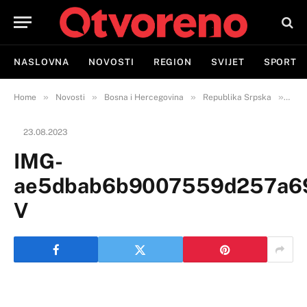
NASLOVNA
NOVOSTI
REGION
SVIJET
SPORT
»
»
»
»
Home
Novosti
Bosna i Hercegovina
Republika Srpska
Semb
23.08.2023
IMG-
ae5dbab6b9007559d257a69
V