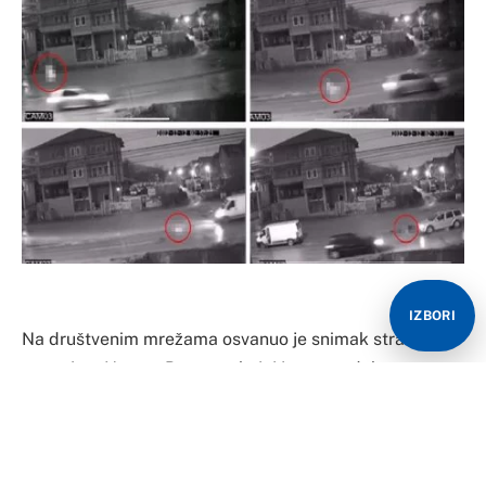
IZBORI
Na društvenim mrežama osvanuo je snimak stravične
nesreće u Novom Pazaru u kojoj je nastradala
djevojčica M.Ž. (15) na pješačkom prelazu.
Na uznemirujućem snimku vidi se djevojčica koja
prelazi ulicu na obilježenom pješačkom prelazu kada