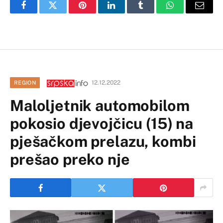
Facebook
Twitter
Pinterest
LinkedIn
Tumblr
WhatsApp
Email
12.12.2022
REGION
Maloljetnik automobilom
pokosio djevojčicu (15) na
pješačkom prelazu, kombi
prešao preko nje