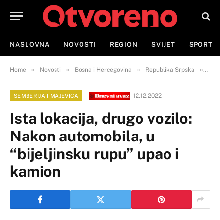
NASLOVNA
NOVOSTI
REGION
SVIJET
SPORT
»
»
»
»
Home
Novosti
Bosna i Hercegovina
Republika Srpska
Semb
12.12.2022
SEMBERIJA I MAJEVICA
Ista lokacija, drugo vozilo:
Nakon automobila, u
“bijeljinsku rupu” upao i
kamion