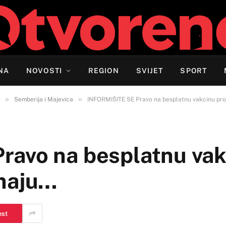
NA
NOVOSTI
REGION
SVIJET
SPORT
»
»
Semberija i Majevica
INFORMIŠITE SE Pravo na besplatnu vakcinu pro
avo na besplatnu vakc
imaju…
est