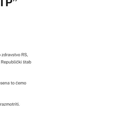
VTP”
o zdravstvo RS,
i Republički štab
nosena to ćemo
razmotriti.