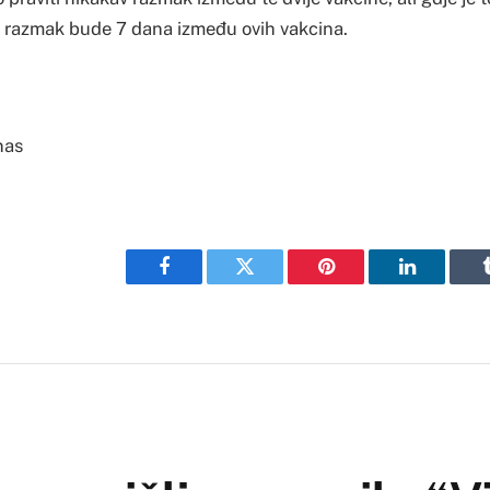
 razmak bude 7 dana između ovih vakcina.
nas
Facebook
Twitter
Pinterest
LinkedIn