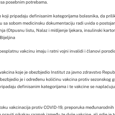
a sa posebnim potrebama.
e koji pripadaju definisanim kategorijama bolesnika, da pril
u sa sobom medicinsku dokumentaciju radi uvida o postoja
a (Otpusnu listu, Nalaz i mišljenje ljekara, insulinski karton 
Bijeljina
esplatnu vakcinu imaju i ratni vojni invalidi i članovi porod
vakcina koje je obezbjedio Institut za javno zdravstvo Repu
 obezbjedio je i određenu količinu vakcina protiv sezonskog g
pripadaju definisanim kategorijama i te vakcine se naplaćuju
toku vakcinacija protiv COVID-19, preporuka međunarodnih in
praviti nikakav razmak između te dvije vakcine, ali gdje je t