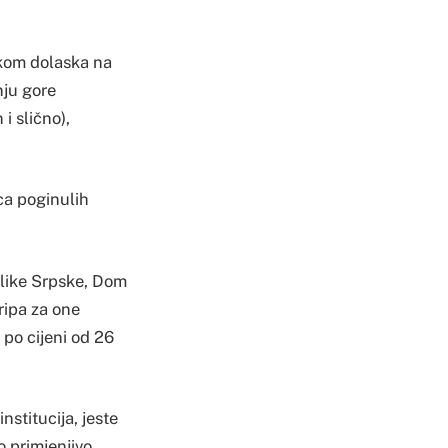
ikom dolaska na
nju gore
i slično),
ica poginulih
blike Srpske, Dom
ripa za one
 po cijeni od 26
stitucija, jeste
o primjenjivo,