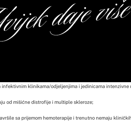
a infektivnim klinikama/odjeljenjima i jedinicama intenzivne
ju od mišićne distrofije i multiple skleroze;
avršile sa prijemom hemoterapije i trenutno nemaju klinički