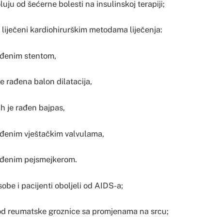
oluju od šećerne bolesti na insulinskoj terapiji;
su liječeni kardiohirurškim metodama liječenja:
rađenim stentom,
je rađena balon dilatacija,
ih je rađen bajpas,
rađenim vještačkim valvulama,
rađenim pejsmejkerom.
sobe i pacijenti oboljeli od AIDS-a;
 od reumatske groznice sa promjenama na srcu;