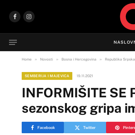
Facebook
Instagram
NASLOV
»
»
»
Home
Novosti
Bosna i Hercegovina
Republika Srpska
SEMBERIJA I MAJEVICA
19.11.2021
INFORMIŠITE SE Pr
sezonskog gripa 
Facebook
Twitter
Pinter