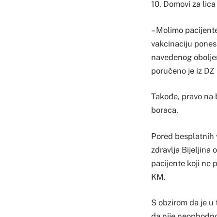
10. Domovi za lic
– Molimo pacijent
vakcinaciju pones
navedenog oboljenj
poručeno je iz DZ 
Takođe, pravo na b
boraca.
Pored besplatnih 
zdravlja Bijeljina
pacijente koji ne 
KM.
S obzirom da je u 
da nije neophodno 