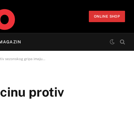
ONLINE SHOP
MAGAZIN
tiv sezonskog gripa imaju…
inu protiv