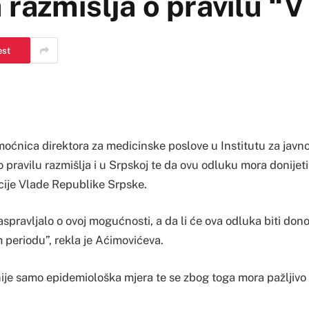
 razmišlja o pravilu “
est
moćnica direktora za medicinske poslove u Institutu za javn
 o pravilu razmišlja i u Srpskoj te da ovu odluku mora donijet
cije Vlade Republike Srpske.
raspravljalo o ovoj mogućnosti, a da li će ova odluka biti do
 periodu”, rekla je Aćimovićeva.
ije samo epidemiološka mjera te se zbog toga mora pažljivo 