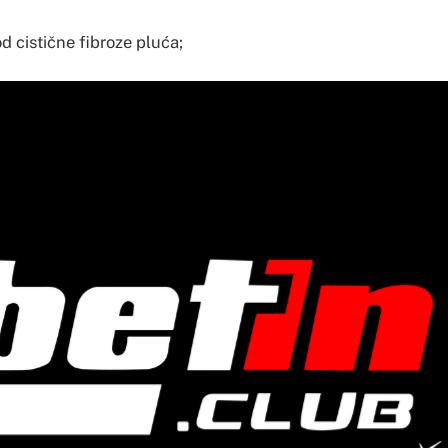
od cistične fibroze pluća;