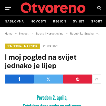
NASLOVNA
NOVOSTI
REGION
SVIJET
SPORT
»
»
»
»
Home
Novosti
Bosna i Hercegovina
Republika Srpska
Semb
23.03.2022
SEMBERIJA I MAJEVICA
I moj pogled na svijet
jednako je lijep