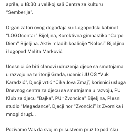
aprila, u 18:30 u velikoj sali Centra za kulturu
“Semberija”.
Organizatori ovog događaja su: Logopedski kabinet
“LOGOcentar” Bijeljina, Korektivna gimnastika “Carpe
Diem” Bijeljina, Aktiv mladih koalicije “Kolosi” Bijeljina
i logoped Melita Marković.
Učesnici će biti članovi udruženja djece sa smetnjama
u razvoju na teritoriji Grada, učenici JU OŠ “Vuk
Karadžić”, Dječji vrtić “Čika Jova Zmaj”, korisnici usluga
Dnevnog centra za djecu sa smetnjama u razvoju, PU
Klub za djecu “Bajka”, PU “Zvončica” Bijeljina, Plesni
studio “Megadance”, Dječji hor “Zvončići” iz Zvornika i
mnogi drugi…
Pozivamo Vas da svojim prisustvom pružite podršku