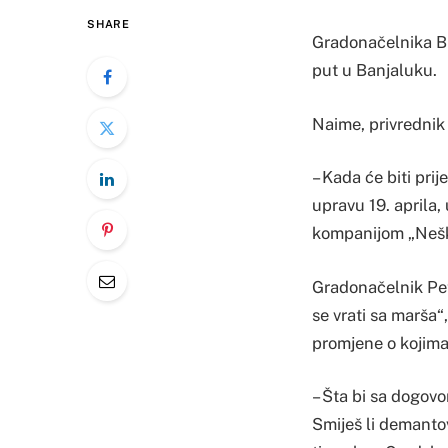
SHARE
Gradonačelnika Bi
put u Banjaluku.
Naime, privrednik 
– Kada će biti prij
upravu 19. aprila,
kompanijom „Neškov
Gradonačelnik Pet
se vrati sa marša“
promjene o kojima
– Šta bi sa dogov
Smiješ li demanto