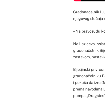
Gradonačelnik Ljub
njegovog slučaja
– Na pravosuđu koj
Na Lazićevo insis
gradonačelnik Bije
zastavom, nastavio
Bijeljinski privre
gradonačelniku Bij
i pokuša da iznađe
prema navodima La
pumpa „Dragstes“ 