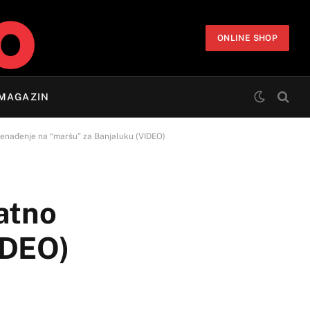
ONLINE SHOP
MAGAZIN
nenađenje na “maršu” za Banjaluku (VIDEO)
atno
IDEO)