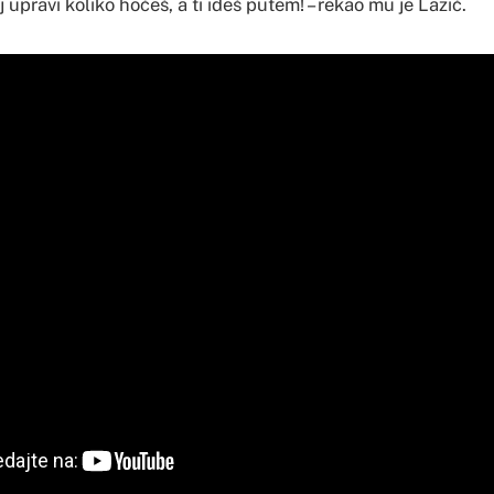
j upravi koliko hoćeš, a ti ideš putem! – rekao mu je Lazić.