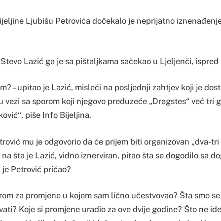
jeljine Ljubišu Petrovića dočekalo je neprijatno iznenađenj
Stevo Lazić ga je sa pištaljkama sačekao u Ljeljenči, ispre
em? – upitao je Lazić, misleći na posljednji zahtjev koji je do
 u vezi sa sporom koji njegovo preduzeće „Dragstes“ već tri 
ić“, piše Info Bijeljina.
rović mu je odgovorio da će prijem biti organizovan „dva-tr
, na šta je Lazić, vidno iznerviran, pitao šta se dogodilo sa 
 je Petrović pričao?
orom za promjene u kojem sam lično učestvovao? Šta smo se 
vati? Koje si promjene uradio za ove dvije godine? Što ne i