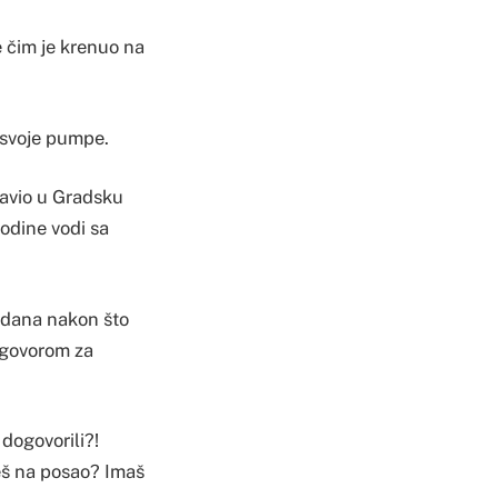
e čim je krenuo na
d svoje pumpe.
stavio u Gradsku
godine vodi sa
i dana nakon što
dogovorom za
dogovorili?!
deš na posao? Imaš