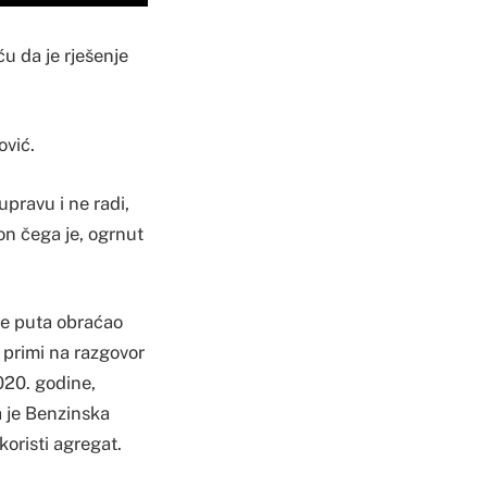
u da je rješenje
ović.
pravu i ne radi,
on čega je, ogrnut
iše puta obraćao
 primi na razgovor
020. godine,
 je Benzinska
oristi agregat.