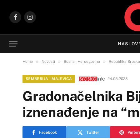
Facebook
Instagram
NASLOV
»
»
»
Home
Novosti
Bosna i Hercegovina
Republika Srpska
SEMBERIJA I MAJEVICA
24.05.2023
Gradonačelnika Bij
iznenađenje na “m
Facebook
Twitter
Pinter