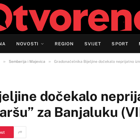
NA
NOVOSTI
REGION
SVIJET
SPORT
»
»
Semberija i Majevica
Gradonačelnika Bijeljine dočekalo neprijatno iz
eljine dočekalo neprij
aršu” za Banjaluku (V
est