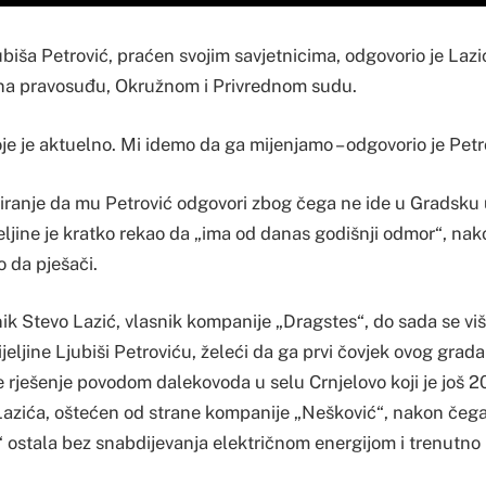
iša Petrović, praćen svojim savjetnicima, odgovorio je Lazić
 na pravosuđu, Okružnom i Privrednom sudu.
e je aktuelno. Mi idemo da ga mijenjamo – odgovorio je Petr
tiranje da mu Petrović odgovori zbog čega ne ide u Gradsku u
ljine je kratko rekao da „ima od danas godišnji odmor“, nak
 da pješači.
dnik Stevo Lazić, vlasnik kompanije „Dragstes“, do sada se v
eljine Ljubiši Petroviću, želeći da ga prvi čovjek ovog grada
 rješenje povodom dalekovoda u selu Crnjelovo koji je još 2
zića, oštećen od strane kompanije „Nešković“, nakon čega
ostala bez snabdijevanja električnom energijom i trenutno k