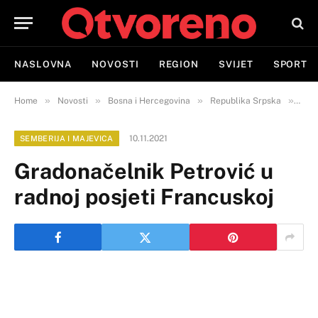
NASLOVNA
NOVOSTI
REGION
SVIJET
SPORT
»
»
»
»
Home
Novosti
Bosna i Hercegovina
Republika Srpska
Semb
10.11.2021
SEMBERIJA I MAJEVICA
Gradonačelnik Petrović u
radnoj posjeti Francuskoj