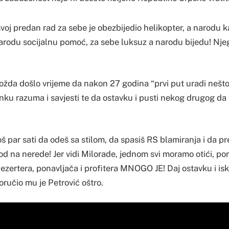
voj predan rad za sebe je obezbijedio helikopter, a narodu 
 narodu socijalnu pomoć, za sebe luksuz a narodu bijedu! Nj
možda došlo vrijeme da nakon 27 godina “prvi put uradi nešt
nku razuma i savjesti te da ostavku i pusti nekog drugog da
oš par sati da odeš sa stilom, da spasiš RS blamiranja i da 
d na nerede! Jer vidi Milorade, jednom svi moramo otići, pomi
ezertera, ponavljača i profitera MNOGO JE! Daj ostavku i isk
 poručio mu je Petrović oštro.