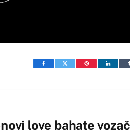
Facebook
Twitter
Pinterest
LinkedIn
novi love bahate voza