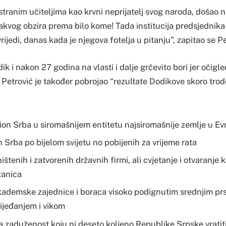
 stranim učiteljima kao krvni neprijatelj svog naroda, došao n
kakvog obzira prema bilo kome! Tada institucija predsjednika
vrijedi, danas kada je njegova fotelja u pitanju”, zapitao se Pe
ik i nakon 27 godina na vlasti i dalje grčevito bori jer očigle
 Petrović je također pobrojao “rezultate Dodikove skoro tro
ion Srba u siromašnijem entitetu najsiromašnije zemlje u Ev
h Srba po bijelom svijetu no pobijenih za vrijeme rata
ištenih i zatvorenih državnih firmi, ali cvjetanje i otvaranje 
tanica
kademske zajednice i boraca visoko podignutim srednjim pr
ijeđanjem i vikom
a zaduženost koju ni deseto koljeno Republike Srpske vratit