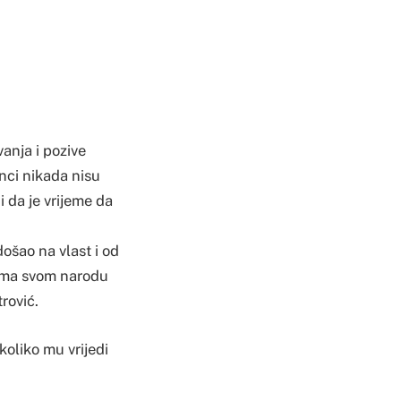
anja i pozive
nci nikada nisu
i da je vrijeme da
ošao na vlast i od
prema svom narodu
trović.
koliko mu vrijedi