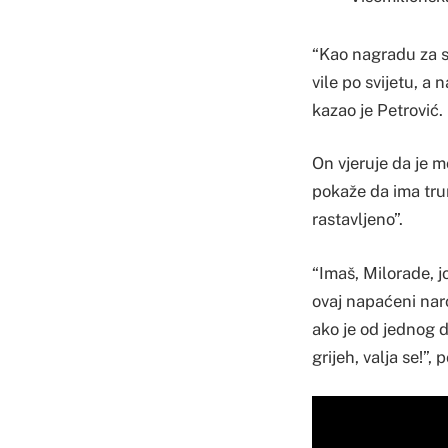
“Kao nagradu za s
vile po svijetu, a
kazao je Petrović.
On vjeruje da je 
pokaže da ima tru
rastavljeno”.
“Imaš, Milorade, j
ovaj napaćeni naro
ako je od jednog d
grijeh, valja se!”,