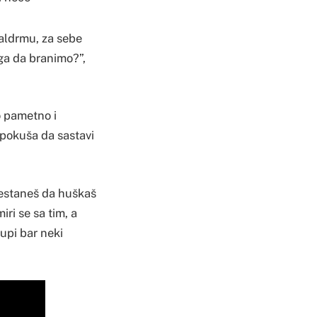
kaldrmu, za sebe
ega da branimo?”,
o pametno i
 pokuša da sastavi
prestaneš da huškaš
ri se sa tim, a
upi bar neki