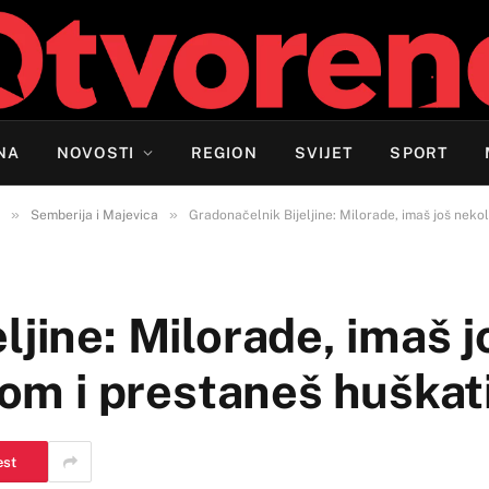
NA
NOVOSTI
REGION
SVIJET
SPORT
»
»
Semberija i Majevica
Gradonačelnik Bijeljine: Milorade, imaš još nekol
ljine: Milorade, imaš j
ilom i prestaneš huškat
est