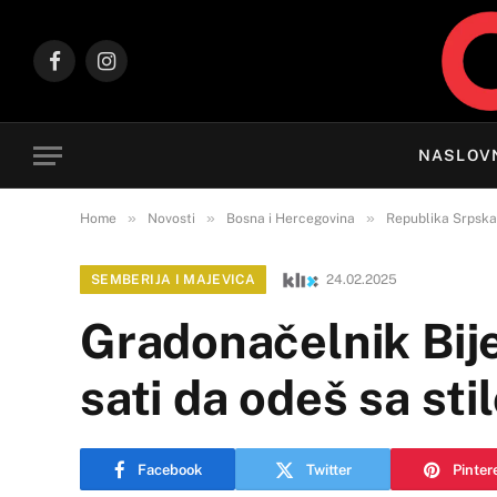
Facebook
Instagram
NASLOV
»
»
»
Home
Novosti
Bosna i Hercegovina
Republika Srpska
SEMBERIJA I MAJEVICA
24.02.2025
Gradonačelnik Bije
sati da odeš sa st
Facebook
Twitter
Pinter