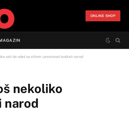
ONLINE SHOP
MAGAZIN
iko sati da odeš sa stilom i prestaneš huškati narod
oš nekoliko
i narod