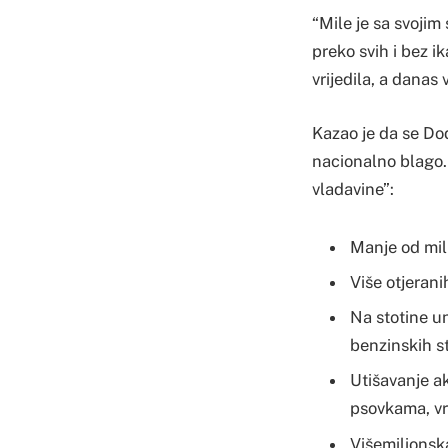
“Mile je sa svojim
preko svih i bez i
vrijedila, a danas 
Kazao je da se Dod
nacionalno blago.
vladavine”:
Manje od mil
Više otjerani
Na stotine un
benzinskih s
Utišavanje a
psovkama, vr
Višemilionsk