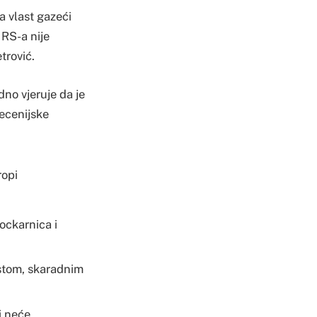
a vlast gazeći
 RS-a nije
trović.
dno vjeruje da je
decenijske
ropi
kockarnica i
stom, skaradnim
i neće