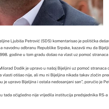
ljine Ljubiša Petrović (SDS) komentarisao je politička dešav
a navodnu odbranu Republike Srpske, kazavši mu da Bijelji
e 1998. godine u tom gradu došao na vlast uz pomoć stranaca 
ilorad Dodik je upravo u našoj Bijeljini uz pomoć stranaca d
a vlasti otišao nije, ali mu ni Bijeljina nikada takav zločin 
mu je upravo Bijeljina i ostala nedosanjani san”, poručio je Pe
u tada očigledno nije vrijedila institucija predsjednika RS-a 