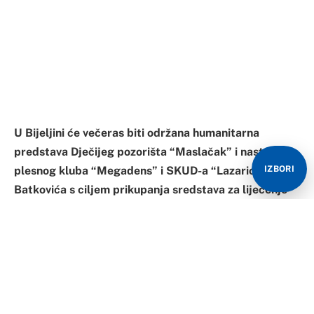
U Bijeljini će večeras biti održana humanitarna
predstava Dječijeg pozorišta “Maslačak” i nastup
IZBORI
plesnog kluba “Megadens” i SKUD-a “Lazarica” iz
Batkovića s ciljem prikupanja sredstava za liječenje
dječaka Luke Stevanovića iz Ugljevika, koji je obolio
od leukemije.
Predstavu “Petar Pan u novogodišnjoj avanturi” i plesni
nastup u Centru za kulturu organizuje Udruženje
građana “Roditelji za prava djece” iz Bijeljine.