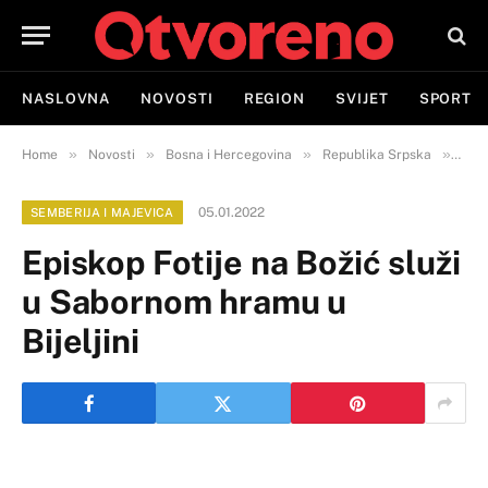
NASLOVNA
NOVOSTI
REGION
SVIJET
SPORT
»
»
»
»
Home
Novosti
Bosna i Hercegovina
Republika Srpska
Semb
05.01.2022
SEMBERIJA I MAJEVICA
Episkop Fotije na Božić služi
u Sabornom hramu u
Bijeljini