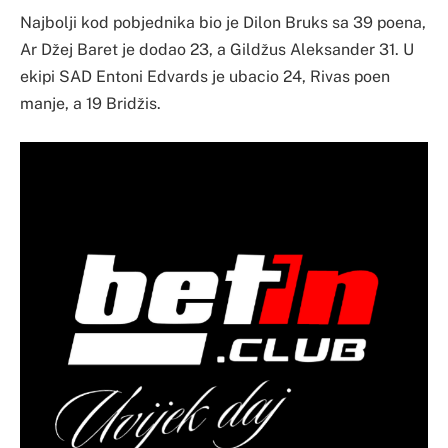
Najbolji kod pobjednika bio je Dilon Bruks sa 39 poena,
Ar Džej Baret je dodao 23, a Gildžus Aleksander 31. U
ekipi SAD Entoni Edvards je ubacio 24, Rivas poen
manje, a 19 Bridžis.