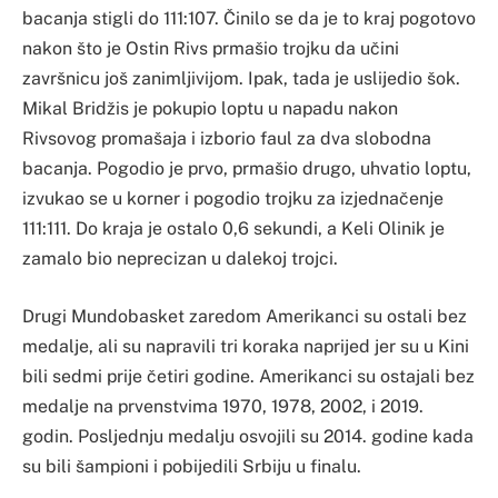
bacanja stigli do 111:107. Činilo se da je to kraj pogotovo
nakon što je Ostin Rivs prmašio trojku da učini
završnicu još zanimljivijom. Ipak, tada je uslijedio šok.
Mikal Bridžis je pokupio loptu u napadu nakon
Rivsovog promašaja i izborio faul za dva slobodna
bacanja. Pogodio je prvo, prmašio drugo, uhvatio loptu,
izvukao se u korner i pogodio trojku za izjednačenje
111:111. Do kraja je ostalo 0,6 sekundi, a Keli Olinik je
zamalo bio neprecizan u dalekoj trojci.
Drugi Mundobasket zaredom Amerikanci su ostali bez
medalje, ali su napravili tri koraka naprijed jer su u Kini
bili sedmi prije četiri godine. Amerikanci su ostajali bez
medalje na prvenstvima 1970, 1978, 2002, i 2019.
godin. Posljednju medalju osvojili su 2014. godine kada
su bili šampioni i pobijedili Srbiju u finalu.