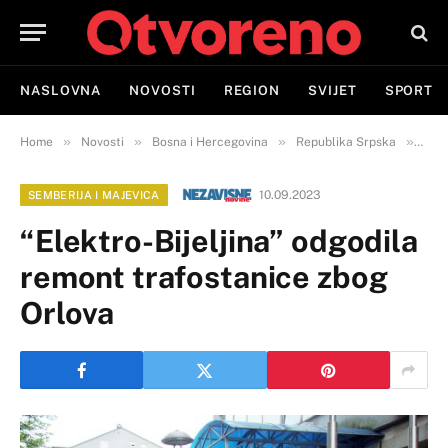
NASLOVNA
NOVOSTI
REGION
SVIJET
SPORT
»
»
»
»
Home
Novosti
Bosna i Hercegovina
Republika Srpska
Semb
10.09.2023
SEMBERIJA I MAJEVICA
“Elektro-Bijeljina” odgodila
remont trafostanice zbog
Orlova