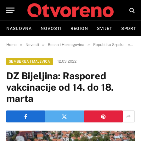
NASLOVNA
NOVOSTI
REGION
SVIJET
SPORT
»
»
»
»
Home
Novosti
Bosna i Hercegovina
Republika Srpska
Semb
12.03.2022
SEMBERIJA I MAJEVICA
DZ Bijeljina: Raspored
vakcinacije od 14. do 18.
marta