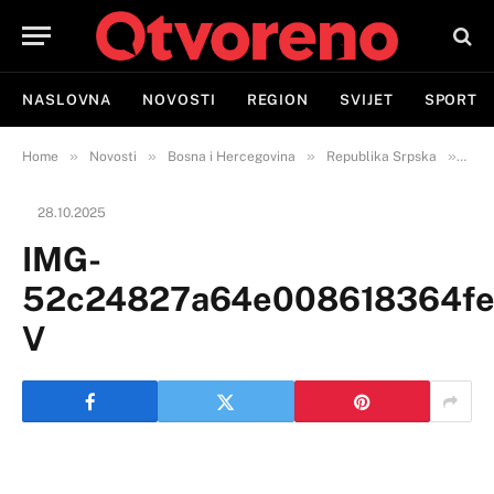
NASLOVNA
NOVOSTI
REGION
SVIJET
SPORT
»
»
»
»
Home
Novosti
Bosna i Hercegovina
Republika Srpska
Semb
28.10.2025
IMG-
52c24827a64e008618364fe
V