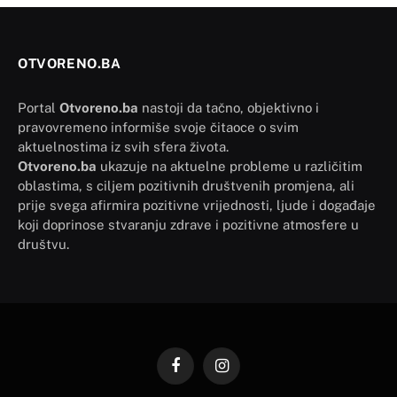
OTVORENO.BA
Portal
Otvoreno.ba
nastoji da tačno, objektivno i
pravovremeno informiše svoje čitaoce o svim
aktuelnostima iz svih sfera života.
Otvoreno.ba
ukazuje na aktuelne probleme u različitim
oblastima, s ciljem pozitivnih društvenih promjena, ali
prije svega afirmira pozitivne vrijednosti, ljude i događaje
koji doprinose stvaranju zdrave i pozitivne atmosfere u
društvu.
Facebook
Instagram