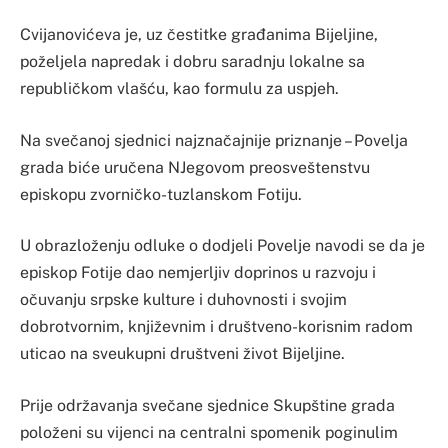
Cvijanovićeva je, uz čestitke građanima Bijeljine,
poželjela napredak i dobru saradnju lokalne sa
republičkom vlašću, kao formulu za uspjeh.
Na svečanoj sjednici najznačajnije priznanje – Povelja
grada biće uručena NJegovom preosveštenstvu
episkopu zvorničko-tuzlanskom Fotiju.
U obrazloženju odluke o dodjeli Povelje navodi se da je
episkop Fotije dao nemjerljiv doprinos u razvoju i
očuvanju srpske kulture i duhovnosti i svojim
dobrotvornim, književnim i društveno-korisnim radom
uticao na sveukupni društveni život Bijeljine.
Prije održavanja svečane sjednice Skupštine grada
položeni su vijenci na centralni spomenik poginulim