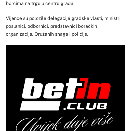
borcima na trgu u centru grada.
Vijence su položile delegacije gradske vlasti, ministri,
poslanici, odbornici, predstavnici boračkih
organizacija, Oružanih snaga i policije.