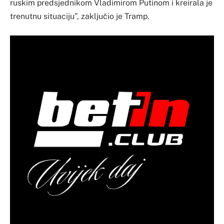
ruskim predsjednikom Vladimirom Putinom i kreirala je
trenutnu situaciju”, zaključio je Tramp.