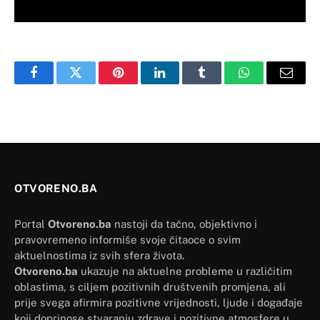
Facebook
Twitter
Pinterest
LinkedIn
Tumblr
WhatsApp
Email
OTVORENO.BA
Portal
Otvoreno.ba
nastoji da tačno, objektivno i
pravovremeno informiše svoje čitaoce o svim
aktuelnostima iz svih sfera života.
Otvoreno.ba
ukazuje na aktuelne probleme u različitim
oblastima, s ciljem pozitivnih društvenih promjena, ali
prije svega afirmira pozitivne vrijednosti, ljude i događaje
koji doprinose stvaranju zdrave i pozitivne atmosfere u