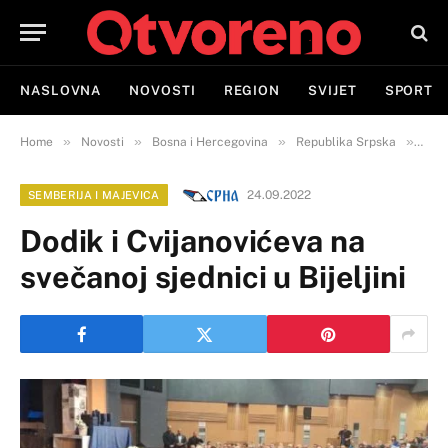
NASLOVNA
NOVOSTI
REGION
SVIJET
SPORT
»
»
»
»
Home
Novosti
Bosna i Hercegovina
Republika Srpska
Semb
24.09.2022
SEMBERIJA I MAJEVICA
Dodik i Cvijanovićeva na
svečanoj sjednici u Bijeljini