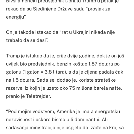
Bivši američki predsjednik Donald Tramp u petak je
rekao da su Sjedinjene Države sada “prosjak za
energiju”.
On je takođe istakao da “rat u Ukrajini nikada nije
trebalo da se desi”.
Tramp je istakao da je, prije dvije godine, dok je on još
uvijek bio predsjednik, benzin koštao 1,87 dolara po
galonu (1 galon = 3,8 litara), a da je cijena padala čak i
na 1,5 dolara. Sada se, dodao je, koriste strateške
rezerve, iz kojih je uzeto oko 75 miliona barela nafte,
prenio je Teletrejder.
“Pod mojim vođstvom, Amerika je imala energetsku
nezavisnost i uskoro bismo bili dominantni. Ali
sadašanja ministracija nije uspjela da izađe na kraj sa