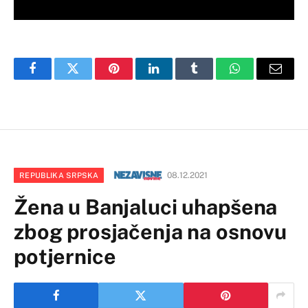
Facebook
Twitter
Pinterest
LinkedIn
Tumblr
WhatsApp
Email
08.12.2021
REPUBLIKA SRPSKA
Žena u Banjaluci uhapšena
zbog prosjačenja na osnovu
potjernice