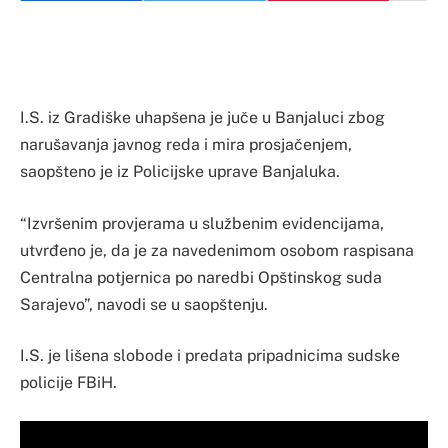
I.S. iz Gradiške uhapšena je juče u Banjaluci zbog
narušavanja javnog reda i mira prosjačenjem,
saopšteno je iz Policijske uprave Banjaluka.
“Izvršenim provjerama u službenim evidencijama,
utvrđeno je, da je za navedenimom osobom raspisana
Centralna potjernica po naredbi Opštinskog suda
Sarajevo”, navodi se u saopštenju.
I.S. je lišena slobode i predata pripadnicima sudske
policije FBiH.