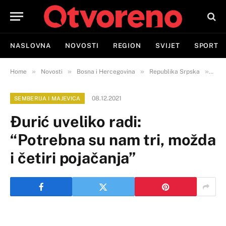
NASLOVNA
NOVOSTI
REGION
SVIJET
SPORT
»
»
»
»
Home
Novosti
Bosna i Hercegovina
Republika Srpska
Semb
08.12.2021
SEMBERIJA I MAJEVICA
Đurić uveliko radi:
“Potrebna su nam tri, možda
i četiri pojačanja”