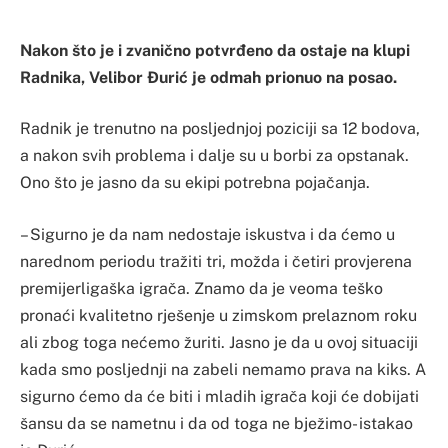
Nakon što je i zvanično potvrđeno da ostaje na klupi
Radnika, Velibor Đurić je odmah prionuo na posao.
Radnik je trenutno na posljednjoj poziciji sa 12 bodova,
a nakon svih problema i dalje su u borbi za opstanak.
Ono što je jasno da su ekipi potrebna pojačanja.
– Sigurno je da nam nedostaje iskustva i da ćemo u
narednom periodu tražiti tri, možda i četiri provjerena
premijerligaška igrača. Znamo da je veoma teško
pronaći kvalitetno rješenje u zimskom prelaznom roku
ali zbog toga nećemo žuriti. Jasno je da u ovoj situaciji
kada smo posljednji na zabeli nemamo prava na kiks. A
sigurno ćemo da će biti i mladih igrača koji će dobijati
šansu da se nametnu i da od toga ne bježimo- istakao