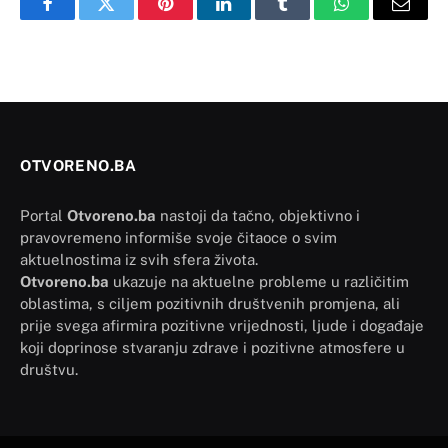
Facebook
Twitter
Pinterest
LinkedIn
Tumblr
WhatsApp
Email
OTVORENO.BA
Portal
Otvoreno.ba
nastoji da tačno, objektivno i
pravovremeno informiše svoje čitaoce o svim
aktuelnostima iz svih sfera života.
Otvoreno.ba
ukazuje na aktuelne probleme u različitim
oblastima, s ciljem pozitivnih društvenih promjena, ali
prije svega afirmira pozitivne vrijednosti, ljude i događaje
koji doprinose stvaranju zdrave i pozitivne atmosfere u
društvu.