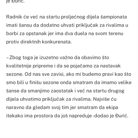
je Đurić.
Radnik će već na startu proljećnog dijela šampionata
imati šansu da dodatno uhvati priključak za rivalima u
borbi za opstanak jer ima dva duela na svom terenu
protiv direktnih konkurenata.
– Zbog toga je izuzetno važno da obavimo što
kvalitetnije pripreme i da se pojačamo za nastavak
sezone. Od nas sve zavisi, ako mi budemo pravi kao što
smo bili u finišu sezone onda smatram da imamo velike
šanse da smanjimo zaostatak i već na startu drugog
dijela uhvatimo priključak za rivalima. Najviše ću
naravno da gledam svoj tim jer smatram da ekipa
itekako ima prostora da još napreduje -dodao je Đurić.