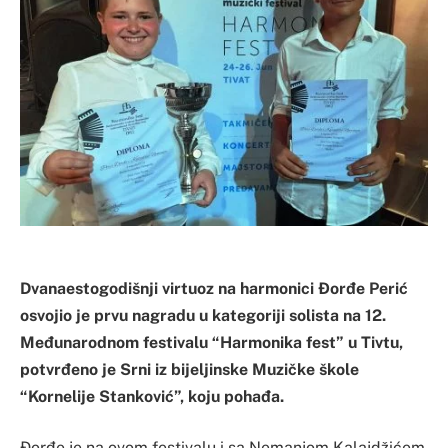
Dvanaestogodišnji virtuoz na harmonici Đorđe Perić
osvojio je prvu nagradu u kategoriji solista na 12.
Međunarodnom festivalu “Harmonika fest” u Tivtu,
potvrđeno je Srni iz bijeljinske Muzičke škole
“Kornelije Stanković”, koju pohađa.
Đorđe je na ovom festivalu i sa Nemanjom Kalajdžićem