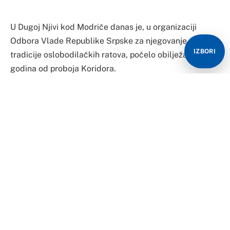
U Dugoj Njivi kod Modriče danas je, u organizaciji
Odbora Vlade Republike Srpske za njegovanje
IZBORI
tradicije oslobodilačkih ratova, počelo obilježavanje 30
godina od proboja Koridora.
Obilježavanju, između ostalih, prisustvuje predsjednik
Republike Srpske Željka Cvijanović i delegacija
Narodne skupštine Republike Srpske.
Program obilježavanja počeo je služenjem Svete
arhijerejske liturgije u manastiru Duga Njiva.
Liturgiji, koju u manastirskoj crkvi služi arhijerejski
namjesnik dobojski Mirko Nikolić sa sveštenstvom
Srpske pravoslavne crkve sa područja Modriče i