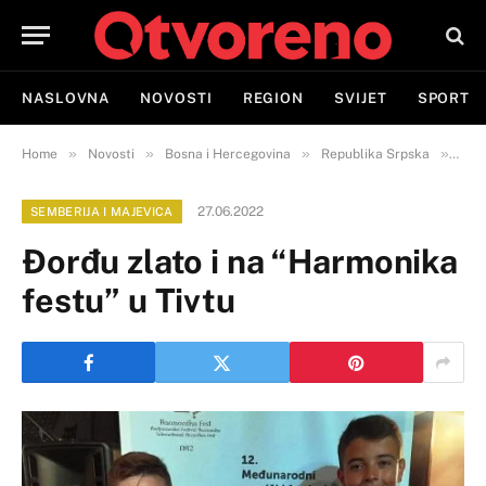
NASLOVNA
NOVOSTI
REGION
SVIJET
SPORT
»
»
»
»
Home
Novosti
Bosna i Hercegovina
Republika Srpska
Semb
27.06.2022
SEMBERIJA I MAJEVICA
Đorđu zlato i na “Harmonika
festu” u Tivtu