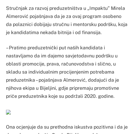
Stručnjak za razvoj preduzetništva u „Impaktu” Mirela
Almerović pojašnjava da je za ovaj program osobeno
da polaznici dobijaju stručnu i mentorsku podršku, koja
je kandidatima nekada bitnija i od finansija.
– Pratimo preduzetnički put naših kandidata i
nastavljamo da im dajemo savjetodavnu podršku u
oblasti promocije, prava, računovodstva i slično, u
skladu sa individualnim procijenjenim potrebama
preduzetnika – pojašnjava Almerović, dodajući da je
njihova ekipa u Bijeljini, gdje pripremaju promotivne
priče preduzetnika koje su podržali 2020. godine.
Ona ocjenjuje da su prethodna iskustva pozitivna i da je