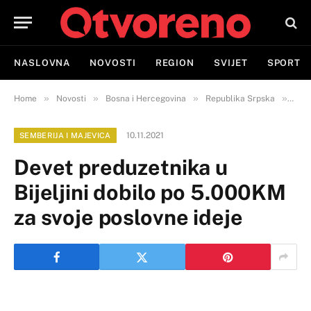
NASLOVNA
NOVOSTI
REGION
SVIJET
SPORT
»
»
»
»
Home
Novosti
Bosna i Hercegovina
Republika Srpska
Semb
10.11.2021
SEMBERIJA I MAJEVICA
Devet preduzetnika u
Bijeljini dobilo po 5.000KM
za svoje poslovne ideje