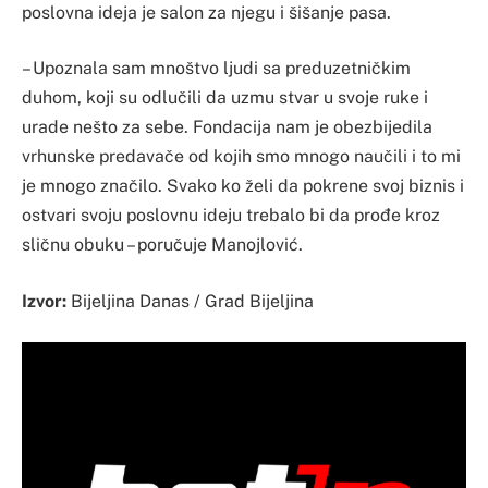
poslovna ideja je salon za njegu i šišanje pasa.
– Upoznala sam mnoštvo ljudi sa preduzetničkim
duhom, koji su odlučili da uzmu stvar u svoje ruke i
urade nešto za sebe. Fondacija nam je obezbijedila
vrhunske predavače od kojih smo mnogo naučili i to mi
je mnogo značilo. Svako ko želi da pokrene svoj biznis i
ostvari svoju poslovnu ideju trebalo bi da prođe kroz
sličnu obuku – poručuje Manojlović.
Izvor:
Bijeljina Danas / Grad Bijeljina