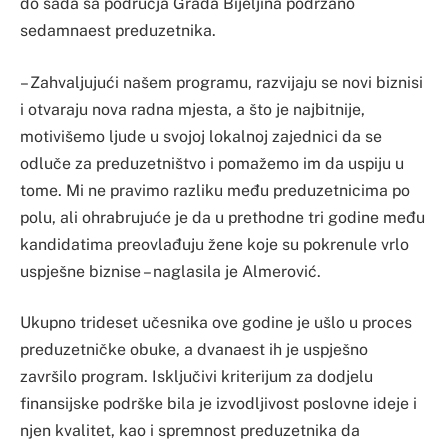
do sada sa područja Grada Bijeljina podržano
sedamnaest preduzetnika.
– Zahvaljujući našem programu, razvijaju se novi biznisi
i otvaraju nova radna mjesta, a što je najbitnije,
motivišemo ljude u svojoj lokalnoj zajednici da se
odluče za preduzetništvo i pomažemo im da uspiju u
tome. Mi ne pravimo razliku među preduzetnicima po
polu, ali ohrabrujuće je da u prethodne tri godine među
kandidatima preovlađuju žene koje su pokrenule vrlo
uspješne biznise – naglasila je Almerović.
Ukupno trideset učesnika ove godine je ušlo u proces
preduzetničke obuke, a dvanaest ih je uspješno
završilo program. Isključivi kriterijum za dodjelu
finansijske podrške bila je izvodljivost poslovne ideje i
njen kvalitet, kao i spremnost preduzetnika da