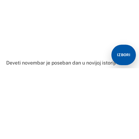
1923. je Hitler pokušao da izvrši puč, 1938. je počeo
nacistički pogrom Jevreja, a tog dana je 1989. pao
Berlinski zid.
9.11.1918. Proglašavanje republike
U Berlinu je 9. novembra 1918. dva puta proglašena
republika u Njemačkoj: proglasio ju je s jedne strane
IZBORI
socijaldemokrata Filip Šajdemann, s druge strane vođa
socijalista Karl Libkneht. Na snagu je stuplio samo
Šajedmanovo proglašenje republike.
Njemački Rajh je time transformisan iz monarhije u
parlamentarnu, demokratsku republiku s liberalnim
ustavom. To je bio kraj carstva i rođenje Vajmarske
republike, prve republike koja je obuhvatila cjelokupnu
Njemačku nacionalnu državu.