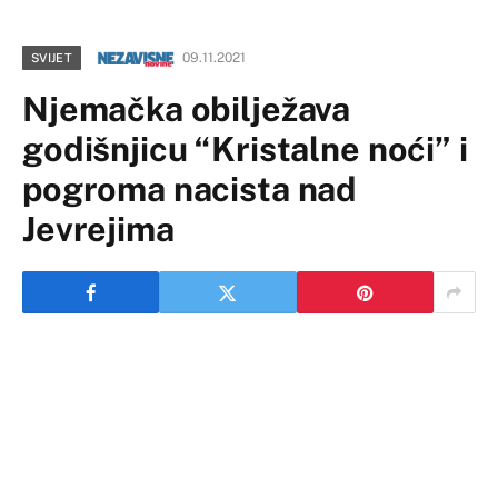
09.11.2021
SVIJET
Njemačka obilježava
godišnjicu “Kristalne noći” i
pogroma nacista nad
Jevrejima
Deveti novembar je poseban dan u novijoj istoriji
Njemačke, tog dana je 1918. proglašena republika,