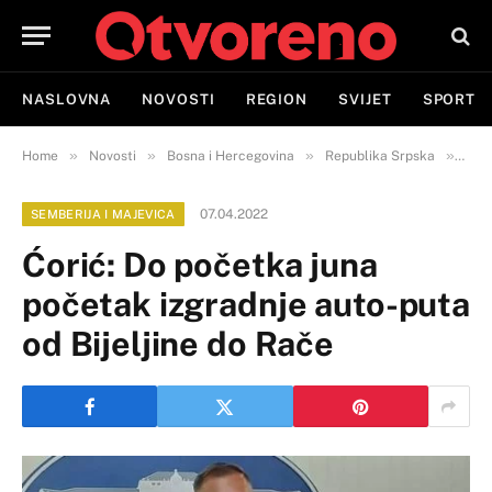
NASLOVNA
NOVOSTI
REGION
SVIJET
SPORT
»
»
»
»
Home
Novosti
Bosna i Hercegovina
Republika Srpska
Semb
07.04.2022
SEMBERIJA I MAJEVICA
Ćorić: Do početka juna
početak izgradnje auto-puta
od Bijeljine do Rače