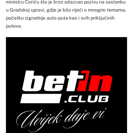
ministru Ćoriću što je brzo odazvao pozivu na sastanku
u Gradskoj upravi, gdje je bilo riječi o mnogim temama,
početku izgradnje auto-puta kao i svih priključinih
puteva.