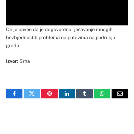
On je naveo da je dogovoreno rješavanje mnogih
bezbjednostih problema na putevima na području
grada.
Izvor:
Srna
Facebook
Twitter
Pinterest
LinkedIn
Tumblr
WhatsApp
Email