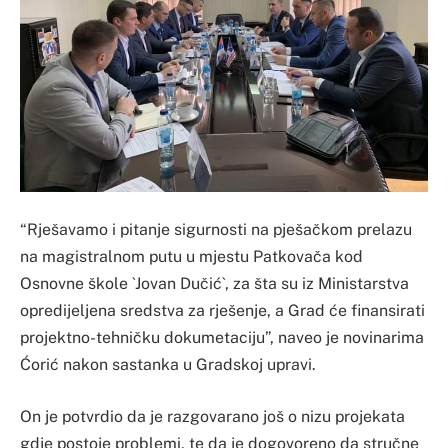
“Rješavamo i pitanje sigurnosti na pješačkom prelazu
na magistralnom putu u mjestu Patkovača kod
Osnovne škole `Jovan Dučić`, za šta su iz Ministarstva
opredijeljena sredstva za rješenje, a Grad će finansirati
projektno-tehničku dokumetaciju”, naveo je novinarima
Ćorić nakon sastanka u Gradskoj upravi.
On je potvrdio da je razgovarano još o nizu projekata
gdje postoje problemi, te da je dogovoreno da stručne