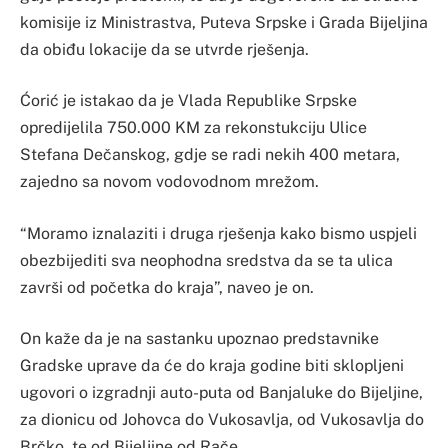
komisije iz Ministrastva, Puteva Srpske i Grada Bijeljina
da obiđu lokacije da se utvrde rješenja.
Ćorić je istakao da je Vlada Republike Srpske
opredijelila 750.000 KM za rekonstukciju Ulice
Stefana Dečanskog, gdje se radi nekih 400 metara,
zajedno sa novom vodovodnom mrežom.
“Moramo iznalaziti i druga rješenja kako bismo uspjeli
obezbijediti sva neophodna sredstva da se ta ulica
završi od početka do kraja”, naveo je on.
On kaže da je na sastanku upoznao predstavnike
Gradske uprave da će do kraja godine biti sklopljeni
ugovori o izgradnji auto-puta od Banjaluke do Bijeljine,
za dionicu od Johovca do Vukosavlja, od Vukosavlja do
Brčko, te od Bijeljine od Rače.