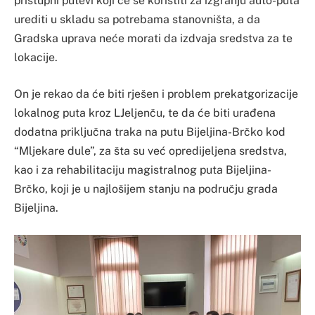
pristupni putevi koji će se koristiti za izgranju auto-puta
urediti u skladu sa potrebama stanovništa, a da
Gradska uprava neće morati da izdvaja sredstva za te
lokacije.
On je rekao da će biti rješen i problem prekatgorizacije
lokalnog puta kroz LJeljenču, te da će biti urađena
dodatna priključna traka na putu Bijeljina-Brčko kod
“Mljekare dule”, za šta su već opredijeljena sredstva,
kao i za rehabilitaciju magistralnog puta Bijeljina-
Brčko, koji je u najlošijem stanju na području grada
Bijeljina.