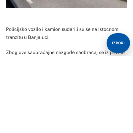
Policijsko vozilo i kamion sudarili su se na istočnom
tranzitu u Banjaluci.
IZBORI
Zbog ove saobraćajne nezgode saobraćaj se iz pravce
Rebrovca prema Banjalučkom polju odvija usporeno,
prenosi RTRS.
Za sada nije poznato da li ima povrijeđenih.
Uviđaj je u toku.
Ne ovoj dionici istočnog tranzita, nedavno se dogodila
saobraćajna nesreća u kojoj je poginuo slovenački
konzul u Banjaluci Marjan Ristič.