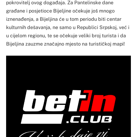
pokrovitelj ovog događaja. Za Pantelinske dane
građane i posjetioce Bijeljine očekuje još mnogo
iznenađenja, a Bijeljina će u tom periodu biti centar
kulturnih dešavanja, ne samo u Republici Srpskoj, već i
u cijelom regionu, te se očekuje veliki broj turista i da
Bijeljina zauzme značajno mjesto na turističkoj mapi!