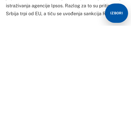
istraživanja agencije Ipsos. Razlog za to su pritisci koje
Srbija trpi od EU, a tiču se uvođenja sankcija Rusiji.
IZBORI
Prema istraživanju pomenute agencije, protiv evropskih
integracija je čak 44 odsto građana, dok je 35 odsto
za, a ostalih 21 odsto ne zna ili ne želi da se izjasni. Po
pravilu, do pada podrške za ulazak u EU dolazilo je u
kriznim situacijama – kada su rasli pritisci u vezi sa
Kosovom ili kada je proglašena pandemija korona
virusa. Ipak, nikada se nije dogodio sunovrat podrške
kao poslednjih nedelja.
Marko Uljarević, direktor Ipsosa kaže za “Blic” da se
danas, po prvi put od kada se prate trendovi vezani za
evropske integracije, registruje da veći broj građana
Srbije ne bi glasao za pristupanje Evropskoj uniji na
eventualnom referendumu, u odnosu na one koji