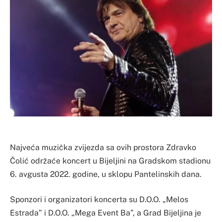
Najveća muzička zvijezda sa ovih prostora Zdravko
Čolić održaće koncert u Bijeljini na Gradskom stadionu
6. avgusta 2022. godine, u sklopu Pantelinskih dana.
Sponzori i organizatori koncerta su D.O.O. „Melos
Estrada” i D.O.O. „Mega Event Ba”, a Grad Bijeljina je