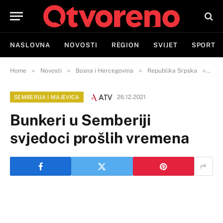
NASLOVNA
NOVOSTI
REGION
SVIJET
SPORT
»
»
»
»
Home
Novosti
Bosna i Hercegovina
Republika Srpska
Semb
26.12.2021
SEMBERIJA I MAJEVICA
Bunkeri u Semberiji
svjedoci prošlih vremena