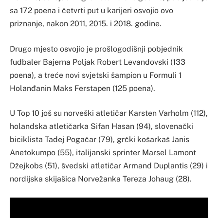
sa 172 poena i četvrti put u karijeri osvojio ovo
priznanje, nakon 2011, 2015. i 2018. godine.
Drugo mjesto osvojio je prošlogodišnji pobjednik
fudbaler Bajerna Poljak Robert Levandovski (133
poena), a treće novi svjetski šampion u Formuli 1
Holanđanin Maks Ferstapen (125 poena).
U Top 10 još su norveški atletičar Karsten Varholm (112),
holandska atletičarka Sifan Hasan (94), slovenački
biciklista Tadej Pogačar (79), grčki košarkaš Janis
Anetokumpo (55), italijanski sprinter Marsel Lamont
Džejkobs (51), švedski atletičar Armand Duplantis (29) i
nordijska skijašica Norvežanka Tereza Johaug (28).