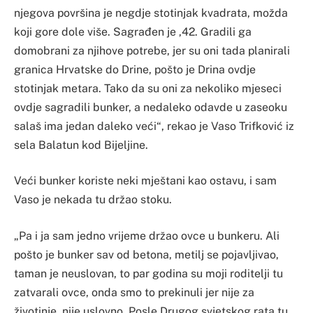
njegova površina je negdje stotinjak kvadrata, možda
koji gore dole više. Sagrađen je ‚42. Gradili ga
domobrani za njihove potrebe, jer su oni tada planirali
granica Hrvatske do Drine, pošto je Drina ovdje
stotinjak metara. Tako da su oni za nekoliko mjeseci
ovdje sagradili bunker, a nedaleko odavde u zaseoku
salaš ima jedan daleko veći“, rekao je Vaso Trifković iz
sela Balatun kod Bijeljine.
Veći bunker koriste neki mještani kao ostavu, i sam
Vaso je nekada tu držao stoku.
„Pa i ja sam jedno vrijeme držao ovce u bunkeru. Ali
pošto je bunker sav od betona, metilj se pojavljivao,
taman je neuslovan, to par godina su moji roditelji tu
zatvarali ovce, onda smo to prekinuli jer nije za
životinje, nije uslovno. Posle Drugog svjetskog rata tu