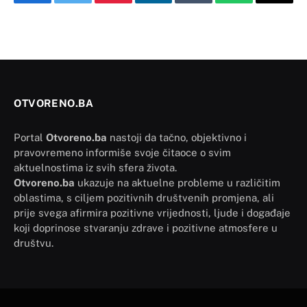
Facebook
Twitter
Pinterest
LinkedIn
Tumblr
WhatsApp
Email
OTVORENO.BA
Portal
Otvoreno.ba
nastoji da tačno, objektivno i
pravovremeno informiše svoje čitaoce o svim
aktuelnostima iz svih sfera života.
Otvoreno.ba
ukazuje na aktuelne probleme u različitim
oblastima, s ciljem pozitivnih društvenih promjena, ali
prije svega afirmira pozitivne vrijednosti, ljude i događaje
koji doprinose stvaranju zdrave i pozitivne atmosfere u
društvu.