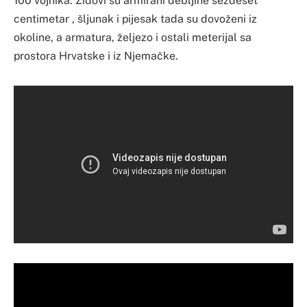
100 vojnika. Zidovi su armirani debljine šezdeset
centimetar , šljunak i pijesak tada su dovoženi iz
okoline, a armatura, željezo i ostali meterijal sa
prostora Hrvatske i iz Njemačke.