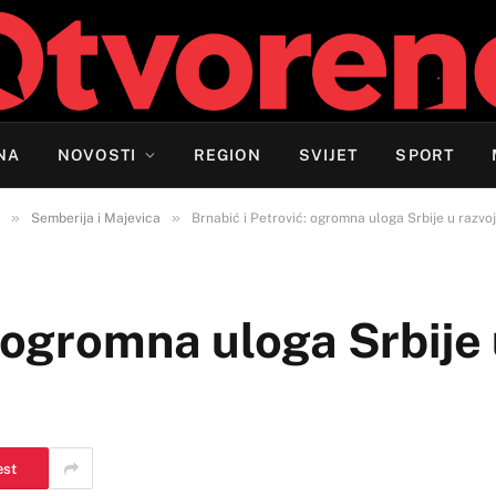
NA
NOVOSTI
REGION
SVIJET
SPORT
»
»
Semberija i Majevica
Brnabić i Petrović: ogromna uloga Srbije u razvo
: ogromna uloga Srbije 
est