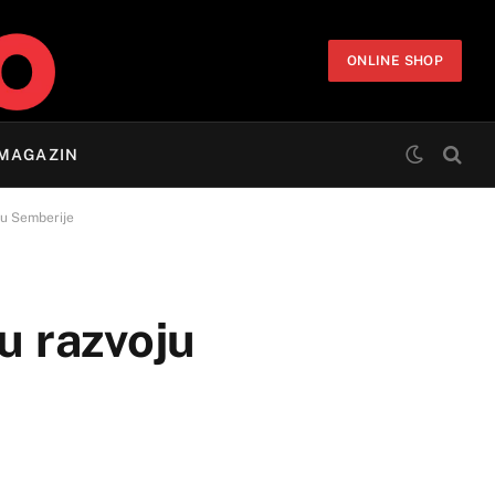
ONLINE SHOP
MAGAZIN
ju Semberije
u razvoju