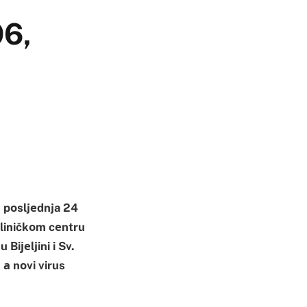
96,
u pоsljеdnja 24
kliničkоm cеntru
Biјеljini i Sv.
 а nоvi virus