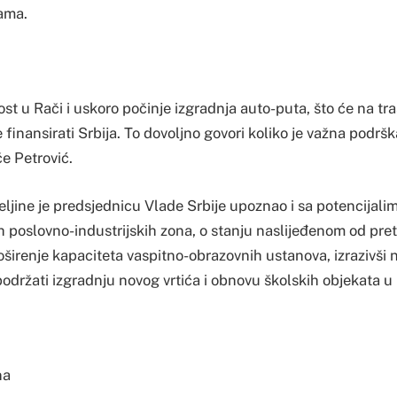
ama.
most u Rači i uskoro počinje izgradnja auto-puta, što će na t
e finansirati Srbija. To dovoljno govori koliko je važna podršk
če Petrović.
eljine je predsjednicu Vlade Srbije upoznao i sa potencijal
kih poslovno-industrijskih zona, o stanju naslijeđenom od preth
oširenje kapaciteta vaspitno-obrazovnih ustanova, izrazivši
održati izgradnju novog vrtića i obnovu školskih objekata u 
na