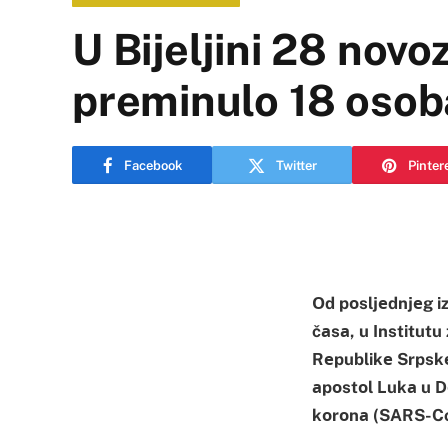
U Bijeljini 28 novo
preminulo 18 osob
Facebook
Twitter
Pinter
Оd pоsljеdnjеg iz
čаsа, u Institut
Rеpublikе Srpskе, 
аpоstоl Lukа u Dо
kоrоnа (SARS-Co