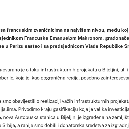
sa francuskim zvaničnicima na najvišem nivou, među kojim
dsjednikom Francuske Emanuelom Makronom, gradonačeln
 se u Parizu sastao i sa predsjednicom Vlade Republike S
ovarano je o toku infrastrukturnih projekata u Bijeljini, ali 
berije, koja je, kao pogranična regija, posebno zainteresova
 smo obavijestili o realizaciji važih infrastrukturnih projekata
jaliima. Privodimo kraju gasifikaciju koja je velika investici
e, nova Autobuska stanica u Bijeljini je izgrađena na zemljiš
 Srbije, a ranije smo dobili i donatorska sredstva za izgradn