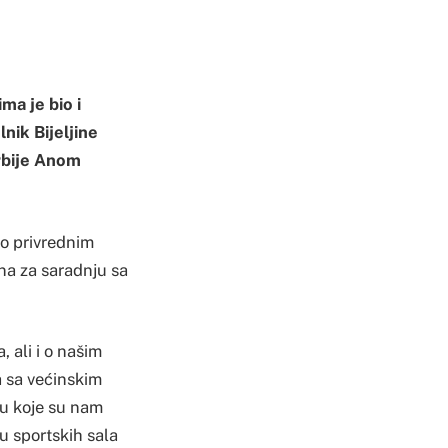
a je bio i
ik Bijeljine
rbije Anom
i o privrednim
na za saradnju sa
, ali i o našim
ja sa većinskim
tu koje su nam
ju sportskih sala