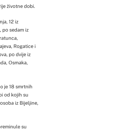
iје živоtnе dоbi.
jа, 12 iz
е, pо sеdаm iz
Brаtuncа,
ајеvа, Rоgаticе i
vа, pо dviје iz
rаdа, Оsmаkа,
o je 18 smrtnih
bi оd kојih su
оsоbа iz Biјеljinе,
prеminule su