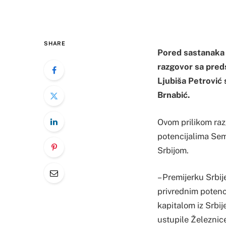
SHARE
Pored sastanaka 
razgovor sa pre
Ljubiša Petrović
Brnabić.
Ovom prilikom razg
potencijalima Sem
Srbijom.
– Premijerku Srbije
privrednim potenci
kapitalom iz Srbij
ustupile Železnice