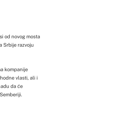
rasi od novog mosta
a Srbije razvoju
ima kompanije
odne vlasti, ali i
 nadu da će
Semberiji.