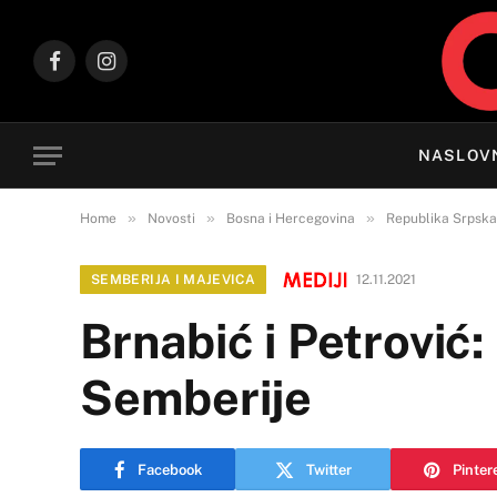
Facebook
Instagram
NASLOV
»
»
»
Home
Novosti
Bosna i Hercegovina
Republika Srpska
SEMBERIJA I MAJEVICA
12.11.2021
Brnabić i Petrović
Semberije
Facebook
Twitter
Pinter