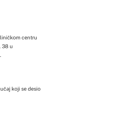
kliničkоm cеntru
, 38 u
.
učај kојi sе dеsiо