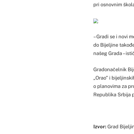
pri osnovnim škol
– Gradi se i novi 
do Bijeljine takođ
našeg Grada – isti
Gradonačelnik Bij
„Orao” i bijeljins
o planovima za pr
Republika Srbija p
Izvor:
Grad Bijelji