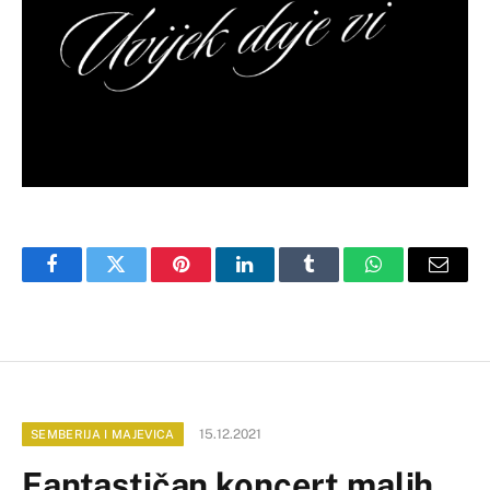
Facebook
Twitter
Pinterest
LinkedIn
Tumblr
WhatsApp
Email
15.12.2021
SEMBERIJA I MAJEVICA
Fantastičan koncert malih