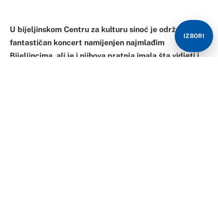
U bijeljinskom Centru za kulturu sinoć je održan
IZBORI
fantastičan koncert namijenjen najmlađim
Bijeljincima, ali je i njihova pratnja imala šta vidjeti i
čuti.
U organizaciji UG” Muzički umjetnici Semberije” i
multifunkcionalne, zabavno-edukativne, umjetničko-
kulturne radionice “Čarolija” mali ” čarobnjaci” izveli su
26 različitih tačaka što je mnogobrojna publika
ispratila aplauzom i ovacijama.
Prikazani su i scenski efekti svojstveni koncertima
velikih zvijezda.