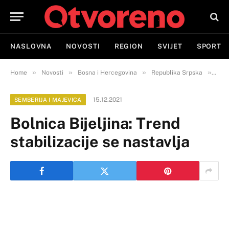
NASLOVNA
NOVOSTI
REGION
SVIJET
SPORT
»
»
»
»
Home
Novosti
Bosna i Hercegovina
Republika Srpska
Semb
15.12.2021
SEMBERIJA I MAJEVICA
Bolnica Bijeljina: Trend
stabilizacije se nastavlja