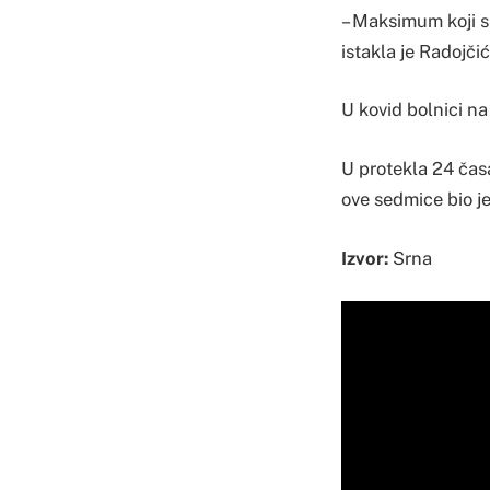
– Maksimum koji sm
istakla je Radojčić
U kovid bolnici na
U protekla 24 časa
ove sedmice bio je
Izvor:
Srna