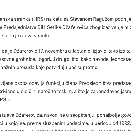
anska stranka (HRS) na čelu sa Slavenom Ragužom podnijel
na Predsjedništva BiH Šefika Džaferovića zbog izazivanja mrž
pšteno je iz ove stranke.
da je Džaferović 17. novembra u Jablanici izjavio kako iza 
sovne grobnice, logori…i drugo, što, kako navode, jednostavn
osnažnih presuda koje potvrđuju baš suprotno.
avljena osoba obavlja funkciju člana Predsjedništva predsta
krivično djelo čini naročito teškim, a što je zakonodavac jasn
RS-a.
 izjava Džaferovića, navodi se u saopštenju, ponajbolje govor
nici u kojoj se, prema službenim podacima, u periodu od 1992.