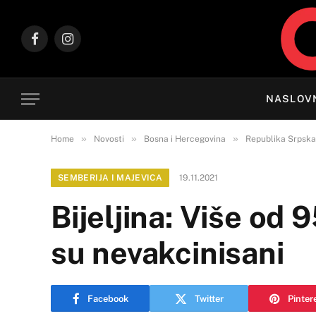
Facebook
Instagram
NASLOV
»
»
»
Home
Novosti
Bosna i Hercegovina
Republika Srpska
SEMBERIJA I MAJEVICA
19.11.2021
Bijeljina: Više od 
su nevakcinisani
Facebook
Twitter
Pinter