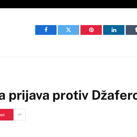
Facebook
Twitter
Pinterest
LinkedIn
 prijava protiv Džafer
est