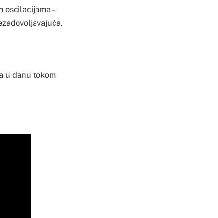
 oscilacijama –
 nezadovoljavajuća.
ema u danu tokom