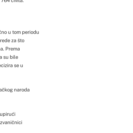
764 civila.
oćno u tom periodu
vrede za što
ma. Prema
a su bile
cizira se u
njačkog naroda
upirući
 zvaničnici