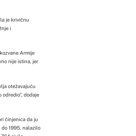
a je krivičnu
nje i
takozvane Armije
o nije istina, jer
vlja otežavajuću
o odredio”, dodaje
i činjenica da ju
 do 1995. nalazilo