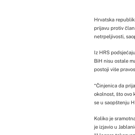
Hrvatska republik
prijavu protiv čla
netrpeljivosti, sao
Iz HRS podsjećaju 
BiH nisu ostale ma
postoji više prav
“Činjenica da prij
okolnost, što ovo 
se u saopštenju H
Koliko je sramotna
je izjavio u Jabla