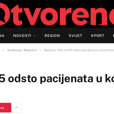
NA
NOVOSTI
REGION
SVIJET
SPORT
»
»
Semberija i Majevica
Bijeljina: Više od 95 odsto pacijenata u kovid bol
95 odsto pacijenata u k
est