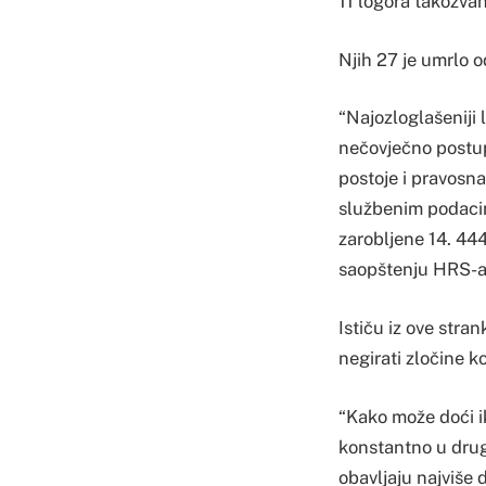
11 logora takozvan
Njih 27 je umrlo 
“Najozloglašeniji 
nečovječno postupa
postoje i pravosn
službenim podacima
zarobljene 14. 444 
saopštenju HRS-a
Ističu iz ove stra
negirati zločine k
“Kako može doći ik
konstantno u drugo
obavljaju najviše 