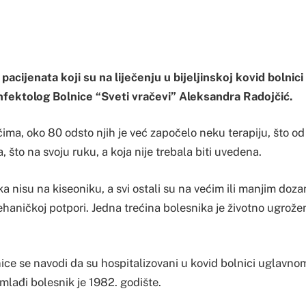
pacijenata koji su na liječenju u bijeljinskoj kovid bolnici
 infektolog Bolnice “Sveti vračevi” Aleksandra Radojčić.
ima, oko 80 odsto njih je već započelo neku terapiju, što od
, što na svoju ruku, a koja nije trebala biti uvedena.
ka nisu na kiseoniku, a svi ostali su na većim ili manjim doza
haničkoj potpori. Jedna trećina bolesnika je životno ugrožena
ce se navodi da su hospitalizovani u kovid bolnici uglavnom 
jmlađi bolesnik je 1982. godište.