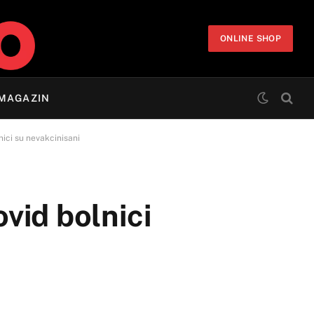
ONLINE SHOP
MAGAZIN
nici su nevakcinisani
ovid bolnici