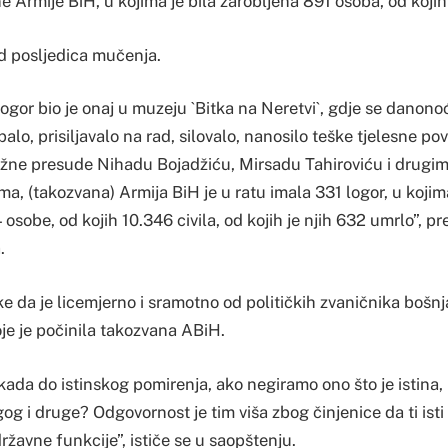
e Armije BiH, u kojima je bila zarobljena 891 osoba, od kojih 
od posljedica mučenja.
logor bio je onaj u muzeju `Bitka na Neretvi`, gdje se danon
lo, prisiljavalo na rad, silovalo, nanosilo teške tjelesne po
ažne presude Nihadu Bojadžiću, Mirsadu Tahiroviću i drugi
, (takozvana) Armija BiH je u ratu imala 331 logor, u kojim
osobe, od kojih 10.346 civila, od kojih je njih 632 umrlo”, pre
.
nke da je licemjerno i sramotno od političkih zvaničnika boš
oje je počinila takozvana ABiH.
ada do istinskog pomirenja, ako negiramo ono što je istina, 
g i druge? Odgovornost je tim viša zbog činjenice da ti isti
državne funkcije”, ističe se u saopštenju.