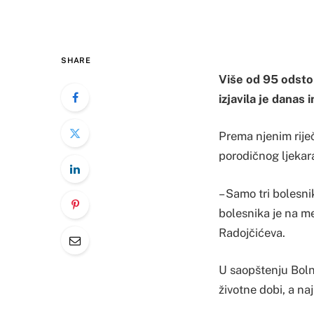
SHARE
Više od 95 odsto 
izjavila je danas
Prema njenim riječ
porodičnog ljekara
– Samo tri bolesni
bolesnika je na me
Radojčićeva.
U saopštenju Bolni
životne dobi, a na