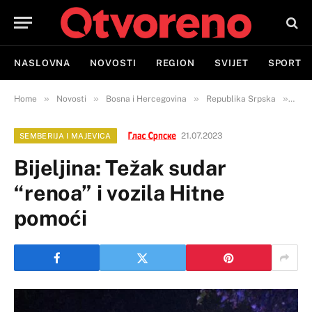
NASLOVNA
NOVOSTI
REGION
SVIJET
SPORT
»
»
»
»
Home
Novosti
Bosna i Hercegovina
Republika Srpska
Semb
21.07.2023
SEMBERIJA I MAJEVICA
Bijeljina: Težak sudar
“renoa” i vozila Hitne
pomoći