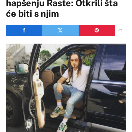
hapšenju Raste: Otkrili šta
će biti s njim