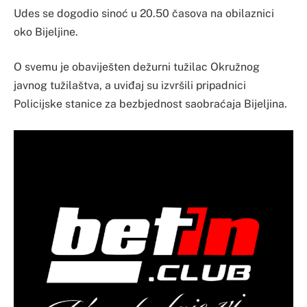
Udes se dogodio sinoć u 20.50 časova na obilaznici
oko Bijeljine.
O svemu je obaviješten dežurni tužilac Okružnog
javnog tužilaštva, a uviđaj su izvršili pripadnici
Policijske stanice za bezbjednost saobraćaja Bijeljina.