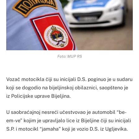
Foto: MUP RS
Vozač motocikla čiji su inicijali D.S. poginuo je u sudaru
koji se dogodio na bijeljinskoj obilaznici, saopšteno je
iz Policijske uprave Bijeljina.
U saobraćajnoj nesreći učestvovao je automobil “be-
em-ve” kojim je upravljalo lice iz Bijeljine čiji su inicijali
S.P. i motocikl “jamaha” koji je vozio D.S. iz Ugljevika.