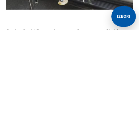
IZBORI
Stefan Đurić Rasta uhapšen je 2. avgusta u Ohridu
zbog posedovanja marihuane, potvrdilo je makedonsko
tužilaštvo.
Iz Tužilaštva Sektora za unutrašnje poslove Ohrid
potvrđuju da je kod Raste pronađena i oduzeta opojna
droga marihuana. On je zadržan u policijskoj stanici, a
protiv njega će biti podneta zvanična prijava nakon
kompletiranja svih dokumenata.
„Dana 03.08.2025. godine u 00:10 časova, policijski
službenici su lišili slobode S.Đ. (36) iz Beograda, kod
koga je pronađena marihuana. Nakon prikupljanja svih
dokaza, biće pokrenut odgovarajući postupak,“ navodi