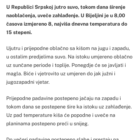
U Republici Srpskoj jutro suvo, tokom dana širenje
naoblačenja, uveče zahlađenje. U Bijeljini je u 8,00
časova izmjereno 8, najviša dnevna temperatura do
15 stepeni.
Ujutru i prijepodne oblačno sa kišom na jugu i zapadu,
u ostalim predjelima suvo. Na istoku umjereno oblačno
uz sunčane periode i toplije. Ponegdje će se javljati i
magla. Biće i vjetrovito uz umjeren do jak južni i
jugozapadni vjetar.
Prijepodne padavine postepeno jačaju na zapadu i
tokom dana se postepene šire ka istoku uz zahlađenje.
Uz pad temperature kiša će popodne i uveče na
planinama postepeno preći u snijeg.
Do večeri padavine postepeno slabe i prestaju na