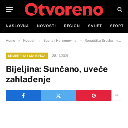
NASLOVNA
NOVOSTI
REGION
SVIJET
SPORT
»
»
»
»
Home
Novosti
Bosna i Hercegovina
Republika Srpska
Semb
28.11.2021
SEMBERIJA I MAJEVICA
Bijeljina: Sunčano, uveče
zahlađenje