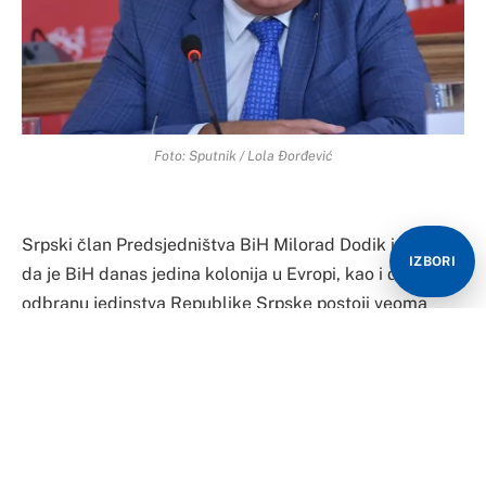
Foto: Sputnik / Lola Đorđević
Srpski član Predsjedništva BiH Milorad Dodik izjavio je
IZBORI
da je BiH danas jedina kolonija u Evropi, kao i da za
odbranu jedinstva Republike Srpske postoji veoma
snažan institucionalni blok.
Dodik je, govoreći o posebnoj sjednici Narodne
skupštine Republike Srpske o vraćanju oduzetih
nadležnosti, naglasio da to više nisu pitanja između
vlasti i opozicije, nego da li ste za Republiku Srpsku i