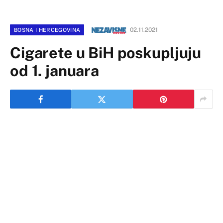
02.11.2021
BOSNA I HERCEGOVINA
Cigarete u BiH poskupljuju
od 1. januara
Upravni odbor Uprave za indirektno oporezivanje (UO
UIO) BiH usvojio je na današnjoj sjednici Odluku o
utvrđivanju specifične i minimalne akcize na cigarete i
duvan za pušenje za 2022. godinu.