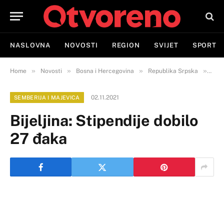
NASLOVNA
NOVOSTI
REGION
SVIJET
SPORT
»
»
»
»
Home
Novosti
Bosna i Hercegovina
Republika Srpska
Semb
02.11.2021
SEMBERIJA I MAJEVICA
Bijeljina: Stipendije dobilo
27 đaka