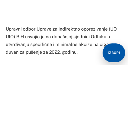
Kako je pojašnjeno u saopštnju UIO BiH, prema
usvojenoj odluci, koja se zasniva na Zakonu o akcizama
u BiH, od 1. januara 2022. godine minimalna akciza
iznosiće 166,50 KM za 1.000 komada cigareta,
odnosno 3,33 KM za pakovanje cigareta od 20
komada.
IZBORI
“Novom odlukom specifična akciza ostala je na istom
nivou, odnosno 1,65 KM za pakovanje cigareta od 20
komada dok je minimalna akciza povećana sa 3,25 na
3,33 KM za isto pakovanje. Akciza na duhan za pušenje
utvrđuje se u visini od 80 posto minimalne akcize i
iznosiće 133,20 KM po kilogramu”, navodi se u
saopštenju.
Kalkulaciju maloprodajne cijene, kako se navodi,
formirane shodno ovoj odluci, poreski obveznici dužni