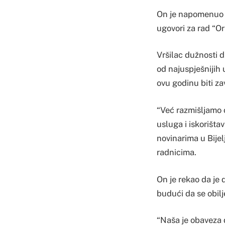
On je napomenuo d
ugovori za rad “Or
Vršilac dužnosti d
od najuspješnijih 
ovu godinu biti za
“Već razmišljamo 
usluga i iskorišta
novinarima u Bijel
radnicima.
On je rekao da je
budući da se obil
“Naša je obaveza d