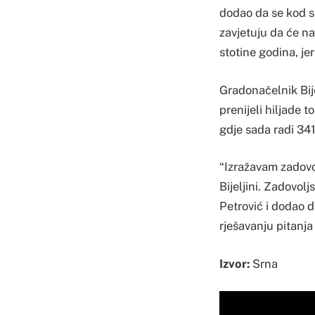
dodao da se kod s
zavjetuju da će na
stotine godina, jer
Gradonačelnik Bije
prenijeli hiljade to
gdje sada radi 341
“Izražavam zadovol
Bijeljini. Zadovol
Petrović i dodao 
rješavanju pitanj
Izvor:
Srna