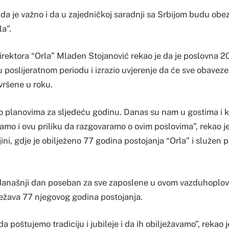
a je važno i da u zajedničkoj saradnji sa Srbijom budu obez
la”.
irektora “Orla” Mladen Stojanović rekao je da je poslovna 2
u poslijeratnom periodu i izrazio uvjerenje da će sve obavez
vršene u roku.
o planovima za sljedeću godinu. Danas su nam u gostima i ko
vamo i ovu priliku da razgovaramo o ovim poslovima”, rekao j
jini, gdje je obilježeno 77 godina postojanja “Orla” i služen
 današnji dan poseban za sve zaposlene u ovom vazduhoplo
ježava 77 njegovog godina postojanja.
a poštujemo tradiciju i jubileje i da ih obilježavamo”, rekao j