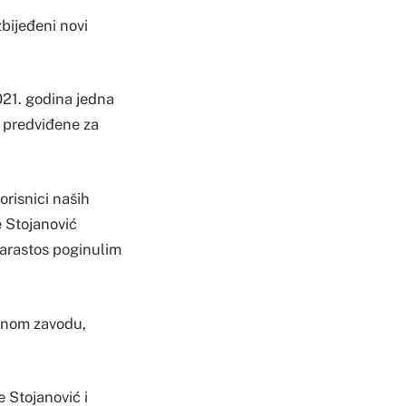
bijeđeni novi
021. godina jedna
e predviđene za
risnici naših
e Stojanović
 parastos poginulim
vnom zavodu,
e Stojanović i