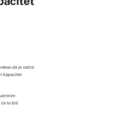
pacitet
 rekao da je važno
an kapacitet
evantnim
će to biti