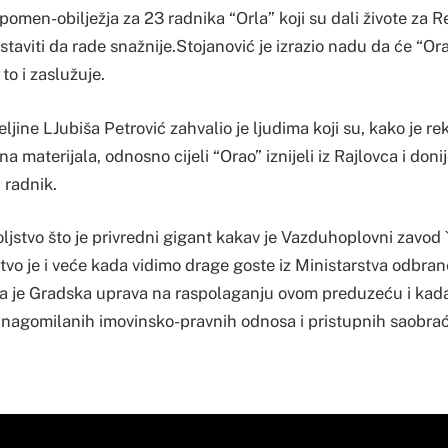
pomen-obilježja za 23 radnika “Orla” koji su dali živote za 
staviti da rade snažnije.Stojanović je izrazio nadu da će “Ora
 to i zaslužuje.
ljine LJubiša Petrović zahvalio je ljudima koji su, kako je r
na materijala, odnosno cijeli “Orao” iznijeli iz Rajlovca i donije
 radnik.
jstvo što je privredni gigant kakav je Vazduhoplovni zavod 
jstvo je i veće kada vidimo drage goste iz Ministarstva odbrane
da je Gradska uprava na raspolaganju ovom preduzeću i kada 
a nagomilanih imovinsko-pravnih odnosa i pristupnih saobrać