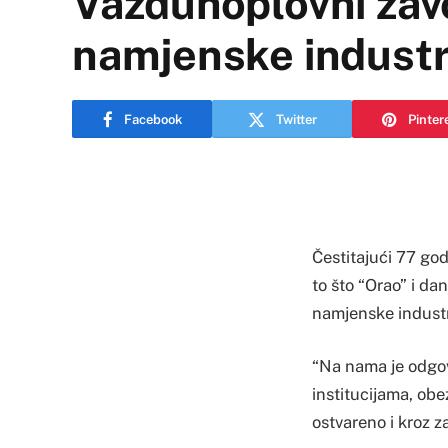
Vazduhoplovni zav
namjenske industr
Facebook
Twitter
Pinter
Čestitajući 77 go
to što “Orao” i da
namjenske industr
“Na nama je odgov
institucijama, obe
ostvareno i kroz z