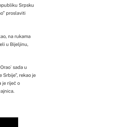
Republiku Srpsku
o” proslaviti
ekao, na rukama
li u Bijeljinu,
`Orao` sada u
 Srbije”, rekao je
je riječ o
ajnica.