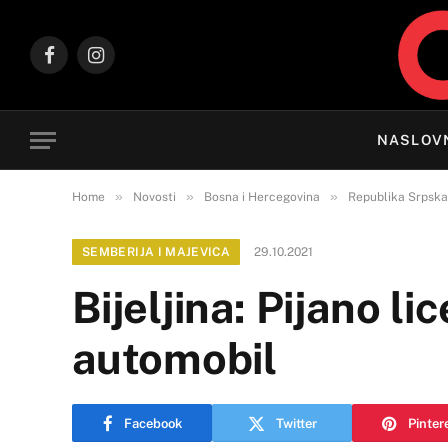
Facebook
Instagram
NASLOV
»
»
»
Home
Novosti
Bosna i Hercegovina
Republika Srpska
SEMBERIJA I MAJEVICA
29.10.2021
Bijeljina: Pijano li
automobil
Facebook
Twitter
Pinter