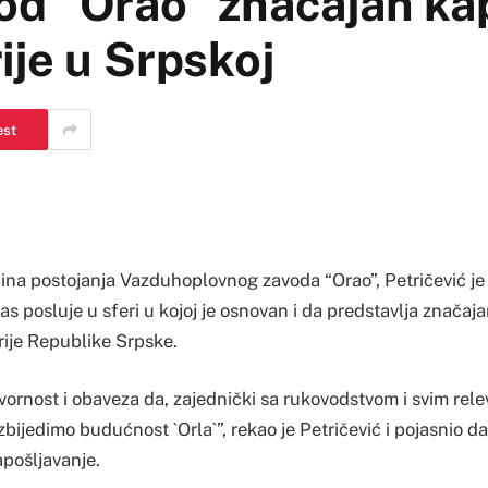
od “Orao” značajan ka
ije u Srpskoj
est
dina postojanja Vazduhoplovnog zavoda “Orao”, Petričević je
nas posluje u sferi u kojoj je osnovan i da predstavlja značaj
ije Republike Srpske.
ornost i obaveza da, zajednički sa rukovodstvom i svim rel
zbijedimo budućnost `Orla`”, rekao je Petričević i pojasnio da 
apošljavanje.