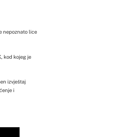
je nepoznato lice
K, kod kojeg je
n izvještaj
ćenje i