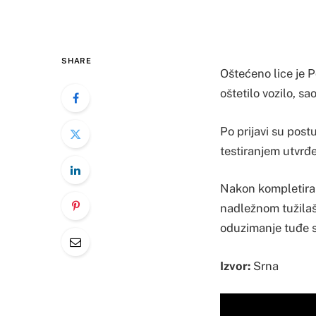
SHARE
Oštećeno lice je Po
oštetilo vozilo, sa
Po prijavi su postu
testiranjem utvrđe
Nakon kompletiran
nadležnom tužilaš
oduzimanje tuđe s
Izvor:
Srna