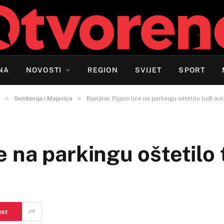
NA
NOVOSTI
REGION
SVIJET
SPORT
»
»
Semberija i Majevica
Bijeljina: Pijano lice na parkingu oštetilo tuđi au
ce na parkingu oštetilo 
est