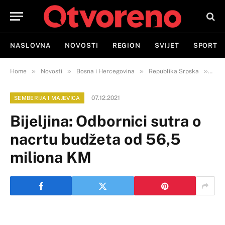
NASLOVNA
NOVOSTI
REGION
SVIJET
SPORT
»
»
»
»
Home
Novosti
Bosna i Hercegovina
Republika Srpska
Semb
07.12.2021
SEMBERIJA I MAJEVICA
Bijeljina: Odbornici sutra o
nacrtu budžeta od 56,5
miliona KM