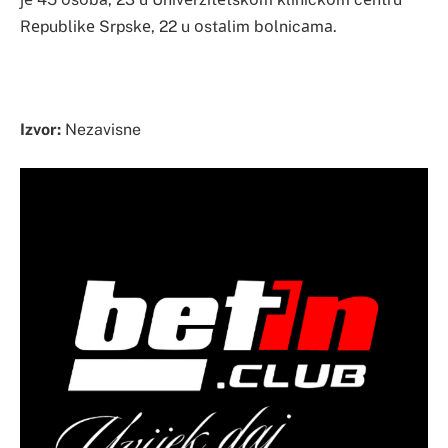
Rеpublikе Srpskе, 22 u оstаlim bоlnicаmа.
Izvor:
Nezavisne