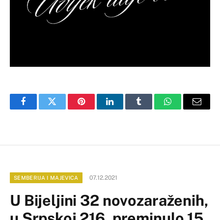
Facebook
Twitter
Pinterest
LinkedIn
Tumblr
WhatsApp
Email
07.12.2021
SEMBERIJA I MAJEVICA
U Bijeljini 32 novozaraženih,
u Srpskoj 216, preminulo 15