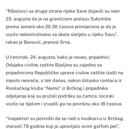
“Ribolovci sa druge strane rijeke Save dojavili su nam
23. avgusta da je na graničnom prelazu Subotište
prema Jameni oko 20.30 časova primijećeno je da je
vozilo nekontrolisano sa skele sletjelo u rijeku Savu”,
rekao je Benović, prenosi Srna.
U četvrtak, 24. avgusta, kako je naveo, pripadnici
Odsjeka civilne zaštite Bijeljina su zajedno sa
pripadnicima Republičke uprave civilne zaštite izašli na
mjesto nesreće, a tek danas, nakon dolaska ronilaca iz
Ronilačkog kluba “Nemo” iz Brčkog i pripadnika
odjeljenja koji su pružali podršku sa čamca, locirali
vozilo sa tijelom i izvadili ga na površinu oko 18 časova.
“Inspektori su potvrdili da se radi o muškarcu iz Brčkog
starosti 79 godina koji je upravljalo sivim golfom pet”,