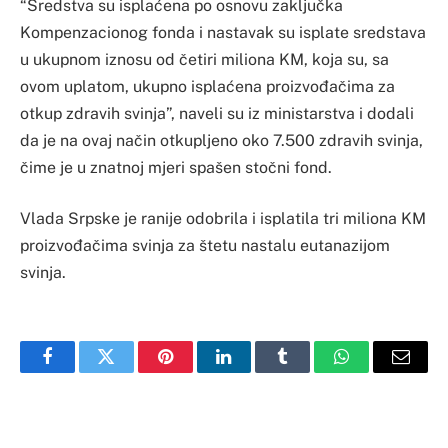
“Sredstva su isplaćena po osnovu zaključka
Kompenzacionog fonda i nastavak su isplate sredstava
u ukupnom iznosu od četiri miliona KM, koja su, sa
ovom uplatom, ukupno isplaćena proizvođačima za
otkup zdravih svinja”, naveli su iz ministarstva i dodali
da je na ovaj način otkupljeno oko 7.500 zdravih svinja,
čime je u znatnoj mjeri spašen stočni fond.
Vlada Srpske je ranije odobrila i isplatila tri miliona KM
proizvođačima svinja za štetu nastalu eutanazijom
svinja.
Facebook
Twitter
Pinterest
LinkedIn
Tumblr
WhatsApp
Email