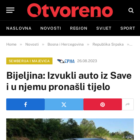
NASLOVNA
NOVOSTI
REGION
SVIJET
SPORT
»
»
»
»
Home
Novosti
Bosna i Hercegovina
Republika Srpska
Semb
26.08.2023
SEMBERIJA I MAJEVICA
Bijeljina: Izvukli auto iz Save
i u njemu pronašli tijelo