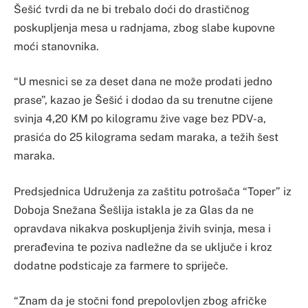
Šešić tvrdi da ne bi trebalo doći do drastičnog
poskupljenja mesa u radnjama, zbog slabe kupovne
moći stanovnika.
“U mesnici se za deset dana ne može prodati jedno
prase”, kazao je Šešić i dodao da su trenutne cijene
svinja 4,20 KM po kilogramu žive vage bez PDV-a,
prasića do 25 kilograma sedam maraka, a težih šest
maraka.
Predsjednica Udruženja za zaštitu potrošača “Toper” iz
Doboja Snežana Šešlija istakla je za Glas da ne
opravdava nikakva poskupljenja živih svinja, mesa i
prerađevina te poziva nadležne da se uključe i kroz
dodatne podsticaje za farmere to spriječe.
“Znam da je stočni fond prepolovljen zbog afričke