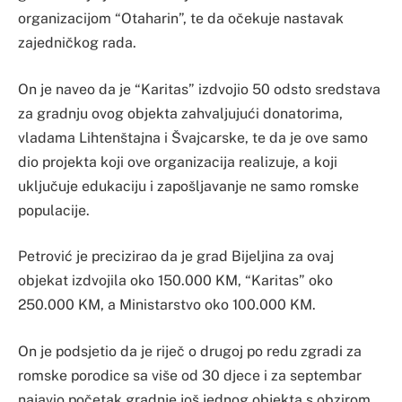
organizacijom “Otaharin”, te da očekuje nastavak
zajedničkog rada.
On je naveo da je “Karitas” izdvojio 50 odsto sredstava
za gradnju ovog objekta zahvaljujući donatorima,
vladama Lihtenštajna i Švajcarske, te da je ove samo
dio projekta koji ove organizacija realizuje, a koji
uključuje edukaciju i zapošljavanje ne samo romske
populacije.
Petrović je precizirao da je grad Bijeljina za ovaj
objekat izdvojila oko 150.000 KM, “Karitas” oko
250.000 KM, a Ministarstvo oko 100.000 KM.
On je podsjetio da je riječ o drugoj po redu zgradi za
romske porodice sa više od 30 djece i za septembar
najavio početak gradnje još jednog objekta s obzirom