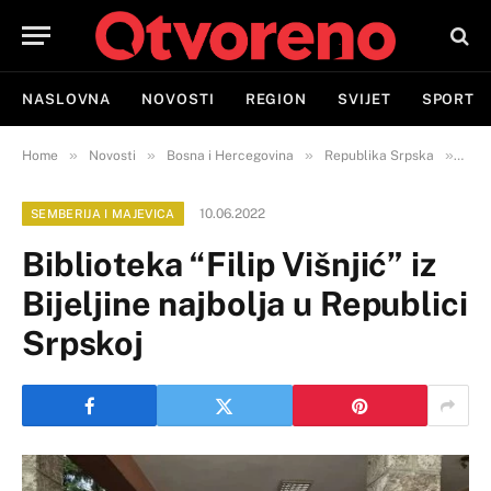
NASLOVNA
NOVOSTI
REGION
SVIJET
SPORT
»
»
»
»
Home
Novosti
Bosna i Hercegovina
Republika Srpska
Semb
10.06.2022
SEMBERIJA I MAJEVICA
Biblioteka “Filip Višnjić” iz
Bijeljine najbolja u Republici
Srpskoj