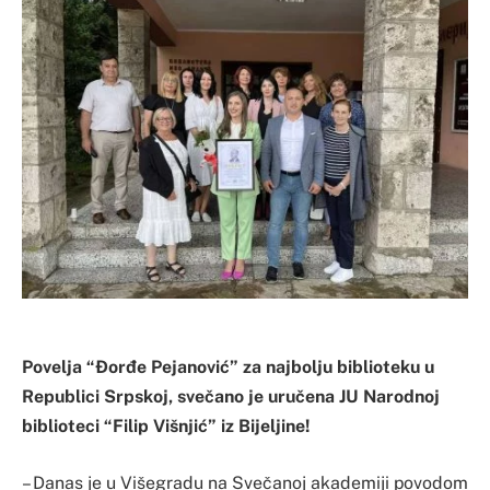
Povelja “Đorđe Pejanović” za najbolju biblioteku u
Republici Srpskoj, svečano je uručena JU Narodnoj
biblioteci “Filip Višnjić” iz Bijeljine!
– Danas je u Višegradu na Svečanoj akademiji povodom