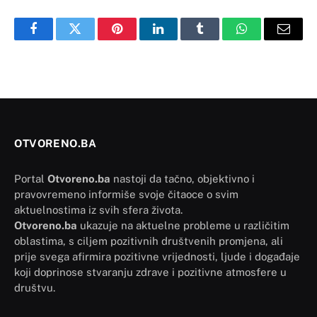
Facebook
Twitter
Pinterest
LinkedIn
Tumblr
WhatsApp
Email
OTVORENO.BA
Portal
Otvoreno.ba
nastoji da tačno, objektivno i
pravovremeno informiše svoje čitaoce o svim
aktuelnostima iz svih sfera života.
Otvoreno.ba
ukazuje na aktuelne probleme u različitim
oblastima, s ciljem pozitivnih društvenih promjena, ali
prije svega afirmira pozitivne vrijednosti, ljude i događaje
koji doprinose stvaranju zdrave i pozitivne atmosfere u
društvu.