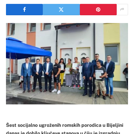
Šest socijalno ugroženih romskih porodica u Bijeljini
danas je dobilo ključeve stanova u čiju je izgradnju