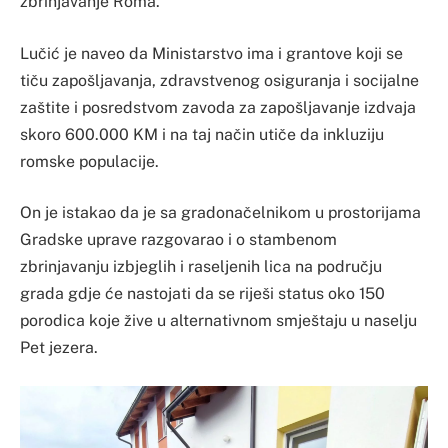
zbrinjavanje Roma.
Lučić je naveo da Ministarstvo ima i grantove koji se
tiču zapošljavanja, zdravstvenog osiguranja i socijalne
zaštite i posredstvom zavoda za zapošljavanje izdvaja
skoro 600.000 KM i na taj način utiče da inkluziju
romske populacije.
On je istakao da je sa gradonačelnikom u prostorijama
Gradske uprave razgovarao i o stambenom
zbrinjavanju izbjeglih i raseljenih lica na području
grada gdje će nastojati da se riješi status oko 150
porodica koje žive u alternativnom smještaju u naselju
Pet jezera.