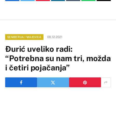
Facebook
Twitter
Pinterest
LinkedIn
Tumblr
WhatsApp
Email
08.12.2021
SEMBERIJA I MAJEVICA
Đurić uveliko radi:
“Potrebna su nam tri, možda
i četiri pojačanja”