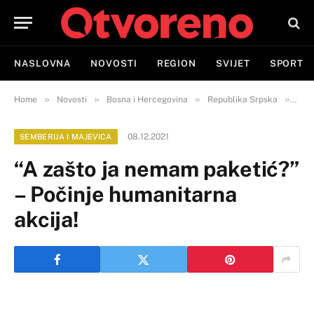
NASLOVNA
NOVOSTI
REGION
SVIJET
SPORT
»
»
»
»
Home
Novosti
Bosna i Hercegovina
Republika Srpska
Semb
08.12.2021
SEMBERIJA I MAJEVICA
“A zašto ja nemam paketić?”
– Počinje humanitarna
akcija!