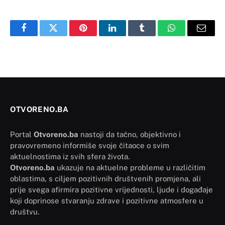
Facebook
Twitter
Pinterest
LinkedIn
Tumblr
WhatsApp
Email
OTVORENO.BA
Portal
Otvoreno.ba
nastoji da tačno, objektivno i
pravovremeno informiše svoje čitaoce o svim
aktuelnostima iz svih sfera života.
Otvoreno.ba
ukazuje na aktuelne probleme u različitim
oblastima, s ciljem pozitivnih društvenih promjena, ali
prije svega afirmira pozitivne vrijednosti, ljude i događaje
koji doprinose stvaranju zdrave i pozitivne atmosfere u
društvu.