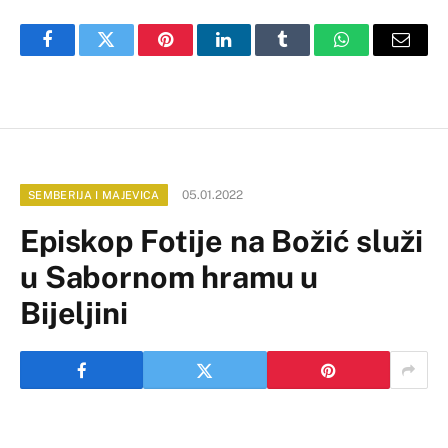
Facebook
Twitter
Pinterest
LinkedIn
Tumblr
WhatsApp
Email
05.01.2022
SEMBERIJA I MAJEVICA
Episkop Fotije na Božić služi
u Sabornom hramu u
Bijeljini