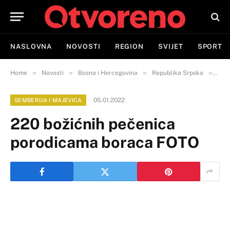
NASLOVNA
NOVOSTI
REGION
SVIJET
SPORT
»
»
»
»
Home
Novosti
Bosna i Hercegovina
Republika Srpska
Semb
05.01.2022
SEMBERIJA I MAJEVICA
220 božićnih pečenica
porodicama boraca FOTO