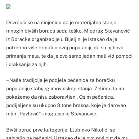
Osvrćući se na činjenicu da je materijalno stanje
mnogih bivših boraca sada teško, Miodrag Stevanović
iz Boračke organizacije u Bijeljini je istakao da je
potrebno više brinuti o ovoj populaciji, da su njihova
primanja mala, te da je ovo samo jedan mali vid pomoći
i olakšanja za njih.
– Naša tradijcija je podjela pečenica za boračku
populaciju slabijeg imovinskog stanja. Želimo da im
pokažemo da nisu zaboravljeni. Osim pečenica,
podijeljene su ukupno 3 tone brašna, koje je darovao
mlin „Pavlović” – naglasio je Stevanović.
Bivši borac prve kategorije, LJubinko Nikolić, se
zahvalio na pečenici i istakao da je ovo prvi put da mu