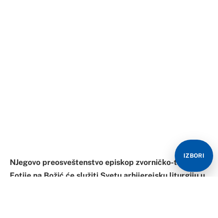
NJegovo preosveštenstvo episkop zvorničko-tuzlanski
Fotije na Božić će služiti Svetu arhijerejsku liturgiju u
Sabornom hramu u Bijeljini.
Božićni uranak počeće u 5.00 časova, najavljeno je iz
Sabornog hrama.
Na Badnji dan će u 8.00 časova u ovom hramu biti
služena Sveta liturgija, a u 16.00 časova večernja
služba, uz osveštanje i paljenje badnjaka.
IZBORI
Izvor:
Srna