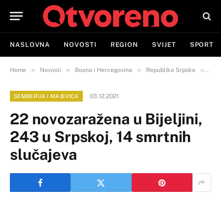
NASLOVNA
NOVOSTI
REGION
SVIJET
SPORT
»
»
»
»
Home
Novosti
Bosna i Hercegovina
Republika Srpska
Semb
03.12.2021
SEMBERIJA I MAJEVICA
22 novozaražena u Bijeljini,
243 u Srpskoj, 14 smrtnih
slučajeva