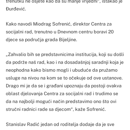
trenutku ne osjete kao da su manje vrijedni“, istakao je
Đurđević.
Кako navodi Miodrag Sofrenić, direktor Centra za
socijalni rad, trenutno u Dnevnom centru boravi 20
djece sa područja grada Bijeljine.
„Zahvalio bih se predstavnicima institucija, koji su došli
da podrže naš rad, kao i na dosadašnjoj saradnji koja je
neophodna kako bismo mogli i ubuduće da pružamo
usluge na nivou na kom se to očekuje od ove ustanove.
Drago mi je da se i građani upoznaju da postoji ovakva
oblast djelovanja Centra za socijalni rad i trudimo se
da na najbolji mogući način predstavimo ono što ovi
stručni radnici rade sa djecom“, kaže Sofrenić.
Stanislav Radić jedan od roditelja dodaje da je sve