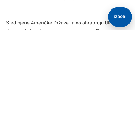
IZBORI
Sjedinjene Američke Države tajno ohrabruju Ukrajinu
da signalizira otvorenost za pregovore s Rusijom,
objavio je list Vašington post.
S druge strane, iz Stejt Departmenta su javno kazali da
Moskva eskalira rat i da ne želi ozbiljno da se uključi u
mirovne razgovore.
List je citirao neimenovane izvore koji su rekli da
zahtjev američkih zvaničnika nije imao za cilj da gurne
Ukrajinu za pregovarački sto, već proračunati pokušaj
da se osigura da Kijev zadrži podršku drugih nacija.
Američki i ukrajinski zvaničnici priznali su da je
zabrana koju je ukrajinski predsjednik Volodimir