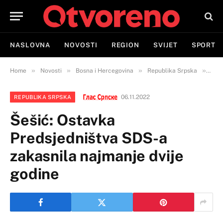
NASLOVNA
NOVOSTI
REGION
SVIJET
SPORT
»
»
»
»
Home
Novosti
Bosna i Hercegovina
Republika Srpska
Šeši
06.11.2022
REPUBLIKA SRPSKA
Šešić: Ostavka
Predsjedništva SDS-a
zakasnila najmanje dvije
godine