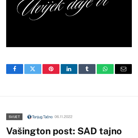
Facebook
Twitter
Pinterest
LinkedIn
Tumblr
WhatsApp
Email
06.11.2022
SVIJET
Vašington post: SAD tajno