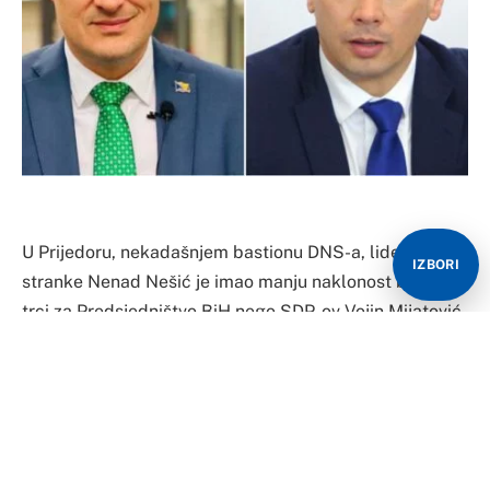
U Prijedoru, nekadašnjem bastionu DNS-a, lider te
IZBORI
stranke Nenad Nešić je imao manju naklonost birača u
trci za Predsjedništvo BiH nego SDP-ov Vojin Mijatović.
Najviše glasova u Prijedoru osvojila je Željka Cvijanović
(SNSD) – 17.541, a slijedi Mirko Šarović (SDS) – 9.097,
dok se Mijatović (Ujedinjeni za slobodnu BiH), sa
osvojenih 3.714 glasova, našao na trećem mjestu.