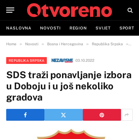
NASLOVNA
NOVOSTI
REGION
SVIJET
SPORT
»
»
»
»
Home
Novosti
Bosna i Hercegovina
Republika Srpska
SDS 
03.10.2022
REPUBLIKA SRPSKA
SDS traži ponavljanje izbora
u Doboju i u još nekoliko
gradova