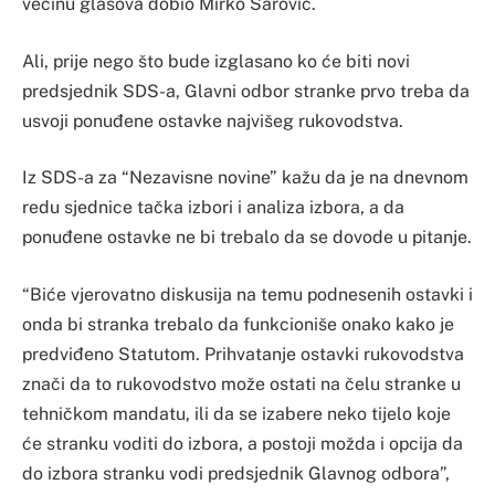
većinu glasova dobio Mirko Šarović.
Ali, prije nego što bude izglasano ko će biti novi
predsjednik SDS-a, Glavni odbor stranke prvo treba da
usvoji ponuđene ostavke najvišeg rukovodstva.
Iz SDS-a za “Nezavisne novine” kažu da je na dnevnom
redu sjednice tačka izbori i analiza izbora, a da
ponuđene ostavke ne bi trebalo da se dovode u pitanje.
“Biće vjerovatno diskusija na temu podnesenih ostavki i
onda bi stranka trebalo da funkcioniše onako kako je
predviđeno Statutom. Prihvatanje ostavki rukovodstva
znači da to rukovodstvo može ostati na čelu stranke u
tehničkom mandatu, ili da se izabere neko tijelo koje
će stranku voditi do izbora, a postoji možda i opcija da
do izbora stranku vodi predsjednik Glavnog odbora”,