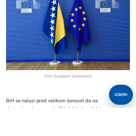
Foto: European Commission
IZBORI
BiH se nalazi pred velikom šansom da na
decembarskom samitu EU dobije kandidaturu za
članstvo u EU, ali uslov je da ispuni barem neke od
uslova koji su navedeni u izvještaju Evropske komisije
za BiH prošlog mjeseca i da pokrene postupak