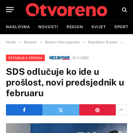
NASLOVNA
NOVOSTI
REGION
SVIJET
SPORT
»
»
»
»
Home
Novosti
Bosna i Hercegovina
Republika Srpska
SDS 
12.11.2022
REPUBLIKA SRPSKA
SDS odlučuje ko ide u
prošlost, novi predsjednik u
februaru