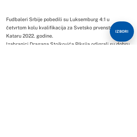
IZBORI
Standings provided by
SofaScore LiveScore
„Orlovi“ naredni meč igraju za tri dana protiv Republike
Irske.
Srbija je opravdala ulogu favorita, a heroj trijumfa je
Aleksandar Mitrovića koji je golove postigao u 22. i 35.