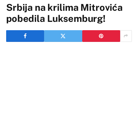
Srbija na krilima Mitrovića
pobedila Luksemburg!
Fudbaleri Srbije pobedili su Luksemburg 4:1 u
četvrtom kolu kvalifikacija za Svetsko prvenstvo u
Kataru 2022. godine.
Izabranici Dragana Stojkovića Piksija odigrali su dobru
utakmicu i sa nova tri boda izjednačili su se sa
prvoplasiranom Portugalijom.