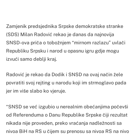
Zamjenik predsjednika Srpske demokratske stranke
(SDS) Milan Radović rekao je danas da najnovija
SNSD-ova priča o tobožnjem “mirnom razlazu” uvlači
Republiku Srpsku i narod u opasnu igru gdje mogu
izvući samo deblji kraj.
Radović je rekao da Dodik i SNSD na ovaj način žele
povratiti svoj rejting u narodu koji im strmoglavo pada
jer im više slabo ko vjeruje.
“SNSD se već izgubio u nerealnim obećanjima počevši
od Referenduma o Danu Republike Srpske čiji rezultat
nikada nije proveden, preko vraćanja nadležnosti sa
nivoa BiH na RS u čijem su prenosu sa nivoa RS na nivo