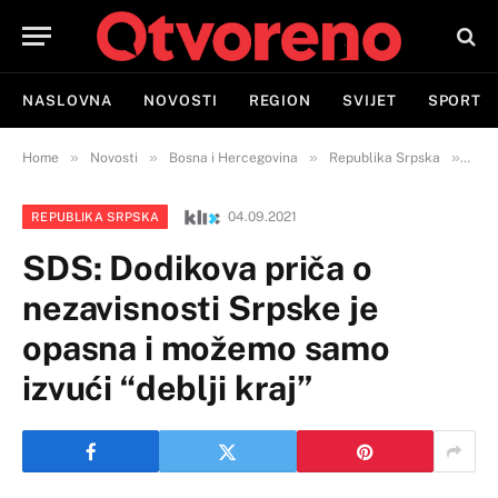
NASLOVNA
NOVOSTI
REGION
SVIJET
SPORT
»
»
»
»
Home
Novosti
Bosna i Hercegovina
Republika Srpska
SDS:
04.09.2021
REPUBLIKA SRPSKA
SDS: Dodikova priča o
nezavisnosti Srpske je
opasna i možemo samo
izvući “deblji kraj”