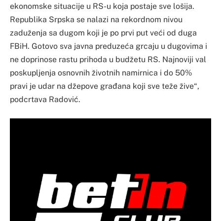
ekonomske situacije u RS-u koja postaje sve lošija.
Republika Srpska se nalazi na rekordnom nivou
zaduženja sa dugom koji je po prvi put veći od duga
FBiH. Gotovo sva javna preduzeća grcaju u dugovima i
ne doprinose rastu prihoda u budžetu RS. Najnoviji val
poskupljenja osnovnih životnih namirnica i do 50%
pravi je udar na džepove građana koji sve teže žive“,
podcrtava Radović.