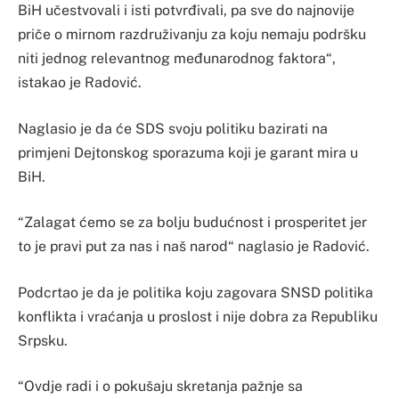
BiH učestvovali i isti potvrđivali, pa sve do najnovije
priče o mirnom razdruživanju za koju nemaju podršku
niti jednog relevantnog međunarodnog faktora“,
istakao je Radović.
Naglasio je da će SDS svoju politiku bazirati na
primjeni Dejtonskog sporazuma koji je garant mira u
BiH.
“Zalagat ćemo se za bolju budućnost i prosperitet jer
to je pravi put za nas i naš narod“ naglasio je Radović.
Podcrtao je da je politika koju zagovara SNSD politika
konflikta i vraćanja u proslost i nije dobra za Republiku
Srpsku.
“Ovdje radi i o pokušaju skretanja pažnje sa