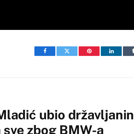
Facebook
Twitter
Pinterest
LinkedIn
Mladić ubio državljanin
, a sve zbog BMW-a