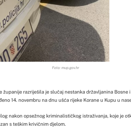
Foto: mup.gov.hr
e županije razriješila je slučaj nestanka državljanina Bosne 
nađeno 14. novembru na dnu ušća rijeke Korane u Kupu u nase
ilog nakon opsežnog kriminalističkog istraživanja, koje je otk
zan s teškim krivičnim djelom.