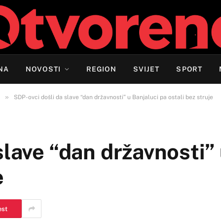
NA
NOVOSTI
REGION
SVIJET
SPORT
»
SDP-ovci došli da slave “dan državnosti” u Banjaluci pa ostali bez struje
slave “dan državnosti” 
e
est