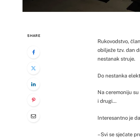
SHARE
Rukovodstvo, član
obilježe tzv. dan 
nestanak struje.
Do nestanka elektr
Na ceremoniju su 
i drugi…
Interesantno je da
– Svi se sjećate 