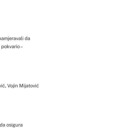
namjeravali da
 pokvario –
ć, Vojin Mijatović
 da osigura