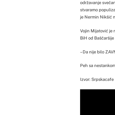
održavanje svečane
stvaramo populiza
je Nermin Nikšić 
Vojin Mijatović je
BiH od Baščaršije 
– Da nije bilo ZAV
Peh sa nestankom 
Izvor: Srpskacafe