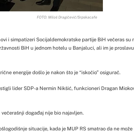
FOTO: Miloš Dragičević/Srpskacafe
ovi i simpatizeri Socijaldemokratske partije BiH večeras su 
državnosti BiH u jednom hotelu u Banjaluci, ali im je proslavu
ične energije došlo je nakon što je “iskočio” osigurač.
stigli lider SDP-a Nermin Nikšić, funkcioneri Dragan Miokovi
 večerašnji događaj nije bio najavljen.
prošlogodišnje situacije, kada je MUP RS smatrao da ne može