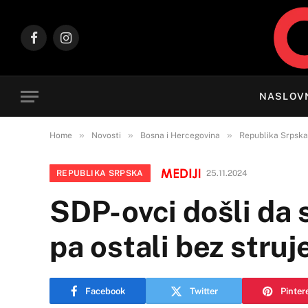
Facebook
Instagram
NASLOV
»
»
»
Home
Novosti
Bosna i Hercegovina
Republika Srpska
REPUBLIKA SRPSKA
25.11.2024
SDP-ovci došli da 
pa ostali bez struj
Facebook
Twitter
Pinter