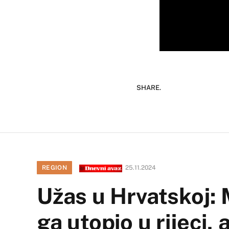
SHARE.
REGION
25.11.2024
Užas u Hrvatskoj: 
ga utopio u rijeci