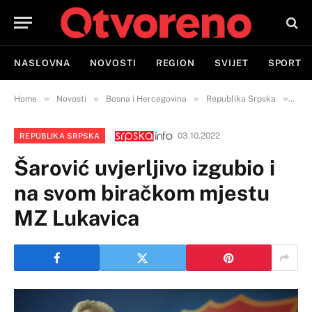
NASLOVNA
NOVOSTI
REGION
SVIJET
SPORT
»
»
»
»
Home
Novosti
Bosna i Hercegovina
Republika Srpska
Šaro
03.10.2022
REPUBLIKA SRPSKA
Šarović uvjerljivo izgubio i
na svom biračkom mjestu
MZ Lukavica