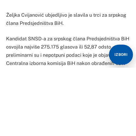
Željka Cvijanović ubjedljivo je slavila u trci za srpskog
člana Predsjedništva BiH.
Kandidat SNSD-a za srpskog člana Predsjedništva BiH
osvojila najviše 275.175 glasova ili 52,87 odsto,
preliminarni su i nepotpuni podaci koje je objavila
IZBORI
Centralna izborna komisija BiH nakon obrađenih 1.911
ili 85,35 odsto u Republici Srpskoj.
Nakon poraza, oglasio se i kandidat SDS-a za člana
Predsjedništva, Mirko Šarović.
Govorio je i o ostavci na mjestu predsjednika stranke.
“Mi smo demokratska stranka, imamo dovoljno
vremena, da vidimo kojim putem ćemo nastaviti. Ne