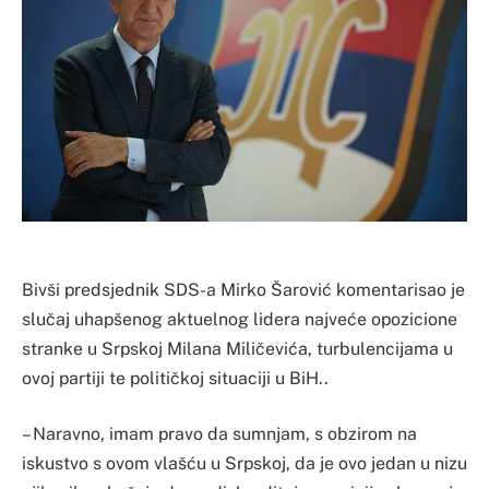
Bivši predsjednik SDS-a Mirko Šarović komentarisao je
slučaj uhapšenog aktuelnog lidera najveće opozicione
stranke u Srpskoj Milana Miličevića, turbulencijama u
ovoj partiji te političkoj situaciji u BiH..
– Naravno, imam pravo da sumnjam, s obzirom na
iskustvo s ovom vlašću u Srpskoj, da je ovo jedan u nizu