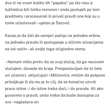
dva ili ne znam koliko tih “papaka”, pa što nisu iz
tužilaštva bili toliko revnosni i onda postupili po tom
predmetu i procesuirali ili priveli pravdi one koji su u
tome učestvovali – upitao je Šarović.
Kazao je da želi da usmjeri pažnju na jednake aršine,
na jednaku pravdu ili postupanje u sličnim situacijama
na isti način – ali ovdje toga očigledno nema.
– Nemam ništa protiv da se ovaj slučaj, da ga nazovem
slučajem, dovede do kraja. Pretpostavljam da to žele
svi učesnici, uključujući i Miličevića, mislim da potpuno
priželjkuje ili da mu je to cilj, da se konačno utvrdi
prava istina – i do istine treba doći, i do pravde. Ali ako
govorimo o pravdi, onda treba da bude dostupna za
sve – naglašava on.