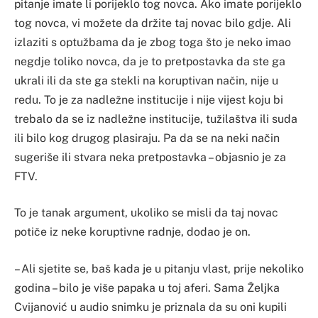
pitanje imate li porijeklo tog novca. Ako imate porijeklo
tog novca, vi možete da držite taj novac bilo gdje. Ali
izlaziti s optužbama da je zbog toga što je neko imao
negdje toliko novca, da je to pretpostavka da ste ga
ukrali ili da ste ga stekli na koruptivan način, nije u
redu. To je za nadležne institucije i nije vijest koju bi
trebalo da se iz nadležne institucije, tužilaštva ili suda
ili bilo kog drugog plasiraju. Pa da se na neki način
sugeriše ili stvara neka pretpostavka – objasnio je za
FTV.
To je tanak argument, ukoliko se misli da taj novac
potiče iz neke koruptivne radnje, dodao je on.
– Ali sjetite se, baš kada je u pitanju vlast, prije nekoliko
godina – bilo je više papaka u toj aferi. Sama Željka
Cvijanović u audio snimku je priznala da su oni kupili