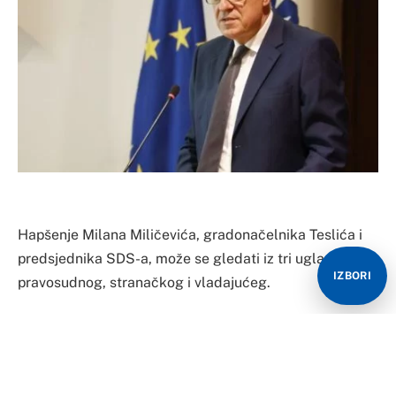
Hapšenje Milana Miličevića, gradonačelnika Teslića i
predsjednika SDS-a, može se gledati iz tri ugla:
IZBORI
pravosudnog, stranačkog i vladajućeg.
Pravno gledano, privođenje ili hapšenje svakog ko je
osumnjičen ili na bilo koji drugi način povezan sa
mitom i korupcijom, znak je da pravosudne institucije