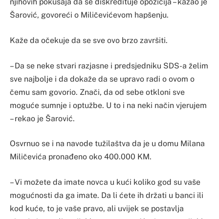
njihovih pokušaja da se diskredituje opozicija – kazao je
Šarović, govoreći o Miličevićevom hapšenju.
Kaže da očekuje da se sve ovo brzo završiti.
– Da se neke stvari razjasne i predsjedniku SDS-a želim
sve najbolje i da dokaže da se upravo radi o ovom o
čemu sam govorio. Znači, da od sebe otkloni sve
moguće sumnje i optužbe. U to i na neki način vjerujem
– rekao je Šarović.
Osvrnuo se i na navode tužilaštva da je u domu Milana
Miličevića pronađeno oko 400.000 KM.
– Vi možete da imate novca u kući koliko god su vaše
mogućnosti da ga imate. Da li ćete ih držati u banci ili
kod kuće, to je vaše pravo, ali uvijek se postavlja