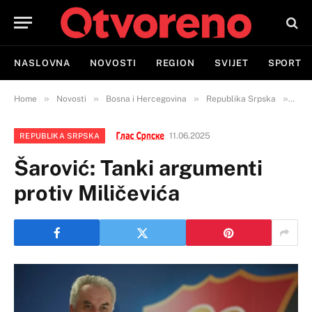
NASLOVNA
NOVOSTI
REGION
SVIJET
SPORT
»
»
»
»
Home
Novosti
Bosna i Hercegovina
Republika Srpska
Šaro
11.06.2025
REPUBLIKA SRPSKA
Šarović: Tanki argumenti
protiv Miličevića