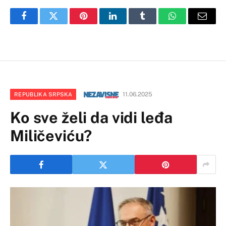
Facebook
Twitter
Pinterest
LinkedIn
Tumblr
WhatsApp
Email
11.06.2025
REPUBLIKA SRPSKA
Ko sve želi da vidi leđa
Miličeviću?