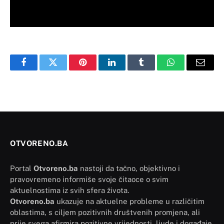
Facebook
Twitter
Pinterest
LinkedIn
Tumblr
WhatsApp
Email
OTVORENO.BA
Portal
Otvoreno.ba
nastoji da tačno, objektivno i
pravovremeno informiše svoje čitaoce o svim
aktuelnostima iz svih sfera života.
Otvoreno.ba
ukazuje na aktuelne probleme u različitim
oblastima, s ciljem pozitivnih društvenih promjena, ali
prije svega afirmira pozitivne vrijednosti, ljude i događaje