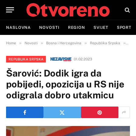
NASLOVNA
NOVOSTI
REGION
SVIJET
SPORT
»
»
»
»
Home
Novosti
Bosna i Hercegovina
Republika Srpska
Šaro
01.02.2023
REPUBLIKA SRPSKA
Šarović: Dodik igra da
pobijedi, opozicija u RS nije
odigrala dobro utakmicu