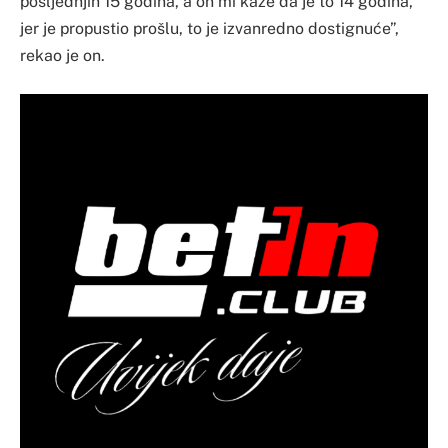
posljednjih 15 godina, a on mi kaže da je to 14 godina,
jer je propustio prošlu, to je izvanredno dostignuće”,
rekao je on.