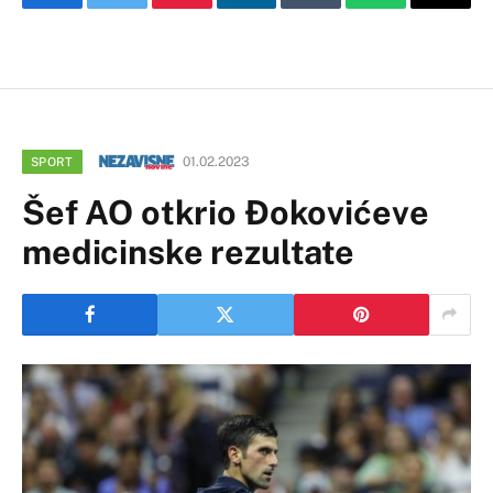
Facebook
Twitter
Pinterest
LinkedIn
Tumblr
WhatsApp
Email
01.02.2023
SPORT
Šef AO otkrio Đokovićeve
medicinske rezultate