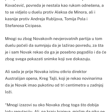
Kovačević, povreda je nestala kao rukom odnešena, a
to se vidjelo u duelu protiv Aleksa de Minora, ali i
kasnije protiv Andreja Rubljova, Tomija Pola i
Stefanosa Cicipasa.
Mnogi su zbog Novakovih nevjerovatnih partija u tom
duelu počeli da sumnjaju da je lažirao povredu, za šta
je i sam Novak rekao da ga je posebno pogodilo i da će
zbog svega pokazati snimke koji sve dokazuju.
Ali sada je prije Novaka istinu otkrio direktor
Australijan opena, Kreg Tajli, koji je rekao novinarima
da je Novak imao pukotinu od tri centimetra u zadnjoj
loži.
“Mnogi izazovi su oko Novaka zbog toga što dobija
lošu reputaciju. Ali, na kraju krajeva, mislim da niko ne