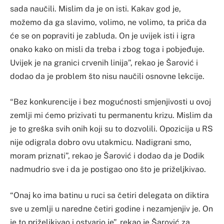
sada naučili. Mislim da je on isti. Kakav god je,
možemo da ga slavimo, volimo, ne volimo, ta priča da
će se on popraviti je zabluda. On je uvijek isti i igra
onako kako on misli da treba i zbog toga i pobjeđuje.
Uvijek je na granici crvenih linija”, rekao je Šarović i
dodao da je problem što nisu naučili osnovne lekcije.
“Bez konkurencije i bez mogućnosti smjenjivosti u ovoj
zemlji mi ćemo prizivati tu permanentu krizu. Mislim da
je to greška svih onih koji su to dozvolili. Opozicija u RS
nije odigrala dobro ovu utakmicu. Nadigrani smo,
moram priznati”, rekao je Šarović i dodao da je Dodik
nadmudrio sve i da je postigao ono što je priželjkivao.
“Onaj ko ima batinu u ruci sa četiri delegata on diktira
sve u zemlji u naredne četiri godine i nezamjenjiv je. On
je to priželjkivao i ostvario je”, rekao je Šarović za