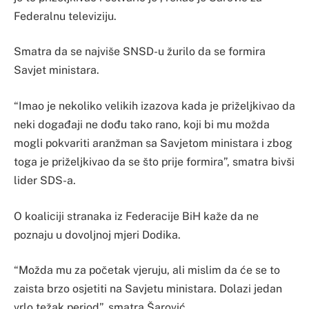
Federalnu televiziju.
Smatra da se najviše SNSD-u žurilo da se formira
Savjet ministara.
“Imao je nekoliko velikih izazova kada je priželjkivao da
neki događaji ne dođu tako rano, koji bi mu možda
mogli pokvariti aranžman sa Savjetom ministara i zbog
toga je priželjkivao da se što prije formira”, smatra bivši
lider SDS-a.
O koaliciji stranaka iz Federacije BiH kaže da ne
poznaju u dovoljnoj mjeri Dodika.
“Možda mu za početak vjeruju, ali mislim da će se to
zaista brzo osjetiti na Savjetu ministara. Dolazi jedan
vrlo težak period”, smatra Šarović.