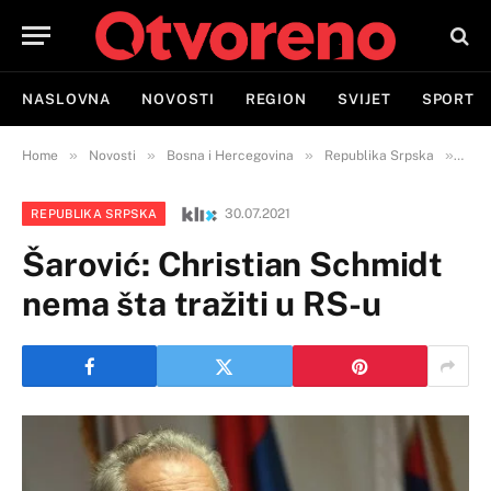
NASLOVNA
NOVOSTI
REGION
SVIJET
SPORT
»
»
»
»
Home
Novosti
Bosna i Hercegovina
Republika Srpska
Šaro
30.07.2021
REPUBLIKA SRPSKA
Šarović: Christian Schmidt
nema šta tražiti u RS-u