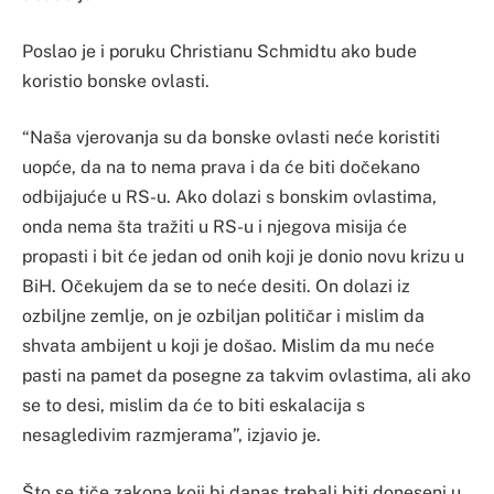
Poslao je i poruku Christianu Schmidtu ako bude
koristio bonske ovlasti.
“Naša vjerovanja su da bonske ovlasti neće koristiti
uopće, da na to nema prava i da će biti dočekano
odbijajuće u RS-u. Ako dolazi s bonskim ovlastima,
onda nema šta tražiti u RS-u i njegova misija će
propasti i bit će jedan od onih koji je donio novu krizu u
BiH. Očekujem da se to neće desiti. On dolazi iz
ozbiljne zemlje, on je ozbiljan političar i mislim da
shvata ambijent u koji je došao. Mislim da mu neće
pasti na pamet da posegne za takvim ovlastima, ali ako
se to desi, mislim da će to biti eskalacija s
nesagledivim razmjerama”, izjavio je.
Što se tiče zakona koji bi danas trebali biti doneseni u