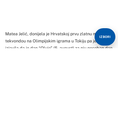
Matea Jelić, donijela je Hrvatskoj prvu zlatnu medalju u
IZBORI
tekvondou na Olimpijskim igrama u Tokiju pa je potom
izjavila da je dan “Oluje” (5. avgust) za nju poseban dan
kada osjeća samo ljubav te da joj je tog dana najljepše
otići na kninsku tvrđavu.
“U Hrvatsku se vraćam najvjerojatnije za dva dana, a
taman se bliži i obljetnica ‘Oluje’. Taj događaj mi jako
puno znači. ‘Oluja’ je za mene nešto posebno i voljela
bih da napravimo jednu zajedničku veliku feštu. Bila bi
mi čast, zaista”, rekla je Jelićeva za Slobodnu
Dalmaciju.