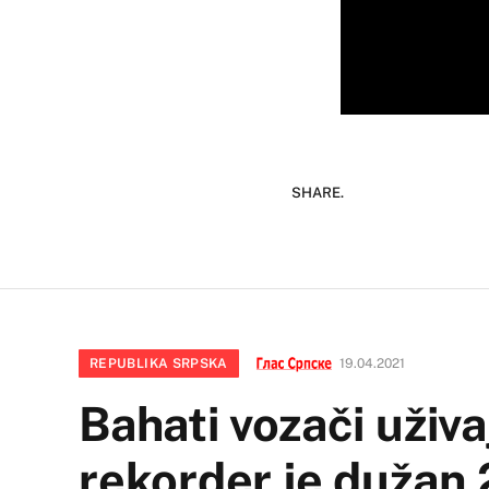
SHARE.
REPUBLIKA SRPSKA
19.04.2021
Bahati vozači uživ
rekorder je dužan