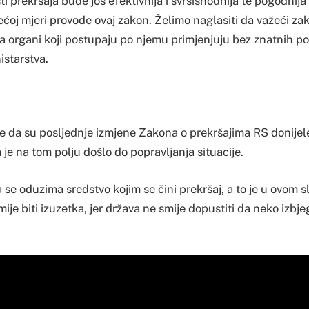
sti prekršaja bude još efektivnija i svrsishodnija te pogodnij
ećoj mjeri provode ovaj zakon. Želimo naglasiti da važeći za
ga organi koji postupaju po njemu primjenjuju bez znatnih pot
istarstva.
že da su posljednje izmjene Zakona o prekršajima RS donijel
je na tom polju došlo do popravljanja situacije.
da se oduzima sredstvo kojim se čini prekršaj, a to je u ovom 
mije biti izuzetka, jer država ne smije dopustiti da neko izbje