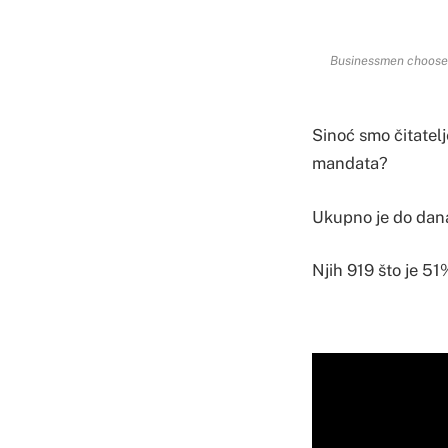
Businessmen choose t
Sinoć smo čitatelj
mandata?
Ukupno je do dana
Njih 919 što je 51