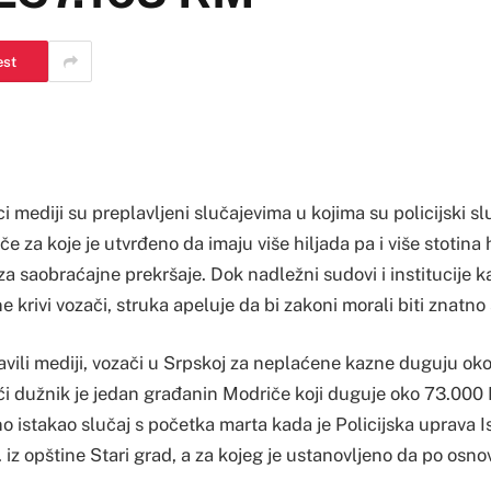
est
i mediji su preplavljeni slučajevima u kojima su policijski sl
če za koje je utvrđeno da imaju više hiljada pa i više stotina
a saobraćajne prekršaje. Dok nadležni sudovi i institucije k
krivi vozači, struka apeluje da bi zakoni morali biti znatno st
avili mediji, vozači u Srpskoj za neplaćene kazne duguju ok
i dužnik je jedan građanin Modriče koji duguje oko 73.000 
o istakao slučaj s početka marta kada je Policijska uprava 
 J. iz opštine Stari grad, a za kojeg je ustanovljeno da po osn