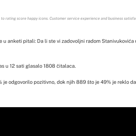
o rating score happy icons. Customer service experience and business satisf
e u anketi pitali: Da li ste vi zadovoljni radom Stanivukovića
s u 12 sati glasalo 1808 čitalaca.
% je odgovorilo pozitivno, dok njih 889 što je 49% je reklo da