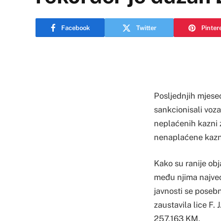
Facebook
Twitter
Pinter
Posljednjih mjesec
sankcionisali voza
neplaćenih kazni z
nenaplaćene kazne 
Kako su ranije obj
među njima najveć
javnosti se posebn
zaustavila lice F.
257.163 KM.