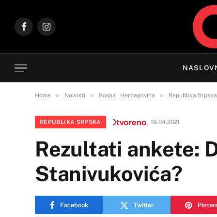
Facebook
Instagram
NASLOV
»
»
»
Home
Novosti
Bosna i Hercegovina
Republika Srpska
REPUBLIKA SRPSKA
19.04.2021
Rezultati ankete: 
Stanivukovića?
Facebook
Twitter
Pinter