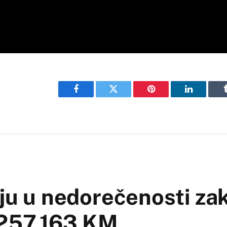
Facebook
Twitter
Pinterest
LinkedIn
aju u nedorečenosti za
 257.163 KM