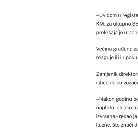
– Uvidom u regist
KM, za ukupno 356 
prekršaja je u per
Većina građana zap
reaguje ili ih poku
Zamjenik direktor
ističe da su vozači
– Nakon godinu o
naplatu, ali ako t
izvršena – rekao 
kazne, što znači 