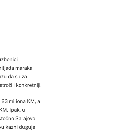
užbenici
 hiljada maraka
ažu da su za
roži i konkretniji.
o 23 miliona KM, a
KM. Ipak, u
Istočno Sarajevo
ovu kazni duguje