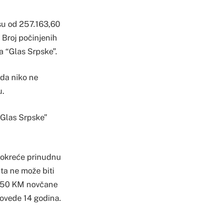
su od 257.163,60
 Broj počinjenih
za “Glas Srpske”.
 da niko ne
u.
“Glas Srpske”
pokreće prinudnu
ata ne može biti
je 50 KM novčane
rovede 14 godina.