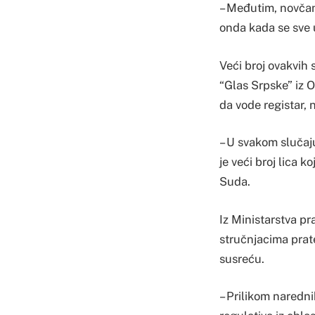
– Međutim, novčan
onda kada se sve u
Veći broj ovakvih 
“Glas Srpske” iz 
da vode registar, 
– U svakom slučaju
je veći broj lica 
Suda.
Iz Ministarstva pr
stručnjacima prat
susreću.
– Prilikom naredn