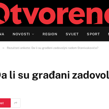
NA
NOVOSTI
REGION
SVIJET
SPORT
»
Rezultati ankete: Da li su građani zadovoljni radom Stanivukovića?
Da li su građani zadovo
est