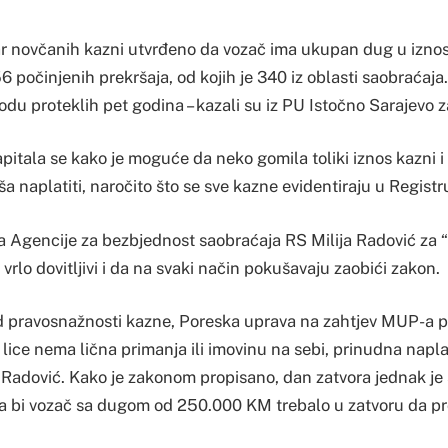
ar novčanih kazni utvrđeno da vozač ima ukupan dug u izno
počinjenih prekršaja, od kojih je 340 iz oblasti saobraćaja.
iodu proteklih pet godina – kazali su iz PU Istočno Sarajevo 
itala se kako je moguće da neko gomila toliki iznos kazni i
ša naplatiti, naročito što se sve kazne evidentiraju u Registr
a Agencije za bezbjednost saobraćaja RS Milija Radović za 
 vrlo dovitljivi i da na svaki način pokušavaju zaobići zakon.
d pravosnažnosti kazne, Poreska uprava na zahtjev MUP-a 
o lice nema lična primanja ili imovinu na sebi, prinudna napl
je Radović. Kako je zakonom propisano, dan zatvora jednak 
da bi vozač sa dugom od 250.000 KM trebalo u zatvoru da p