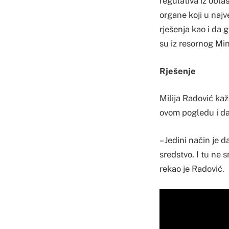
regulativa iz obla
organe koji u najv
rješenja kao i da 
su iz resornog Min
Rješenje
Milija Radović ka
ovom pogledu i da 
– Jedini način je 
sredstvo. I tu ne s
rekao je Radović.