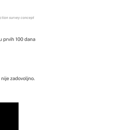
action survey concept
 u prvih 100 dana
 nije zadovoljno.