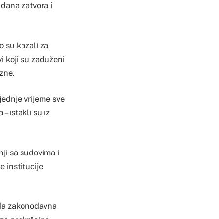
dana zatvora i
o su kazali za
i koji su zaduženi
azne.
ljednje vrijeme sve
 istakli su iz
nji sa sudovima i
 institucije
 da zakonodavna