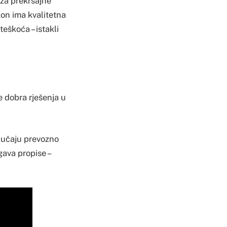
a za prekršajne
kon ima kvalitetna
eškoća – istakli
e dobra rješenja u
slučaju prevozno
gava propise –