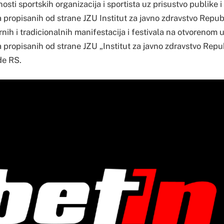
osti sportskih organizacija i sportista uz prisustvo publike i
a propisanih od strane JZU Institut za javno zdravstvo Repub
rnih i tradicionalnih manifestacija i festivala na otvorenom 
 propisanih od strane JZU „Institut za javno zdravstvo Repu
de RS.