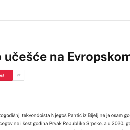
no učešće na Evropsko
est
godišnji tekvondoista Njegoš Pantić iz Bijeljine je osam g
cegovine i šest godina Prvak Republike Srpske, a u 2020. go