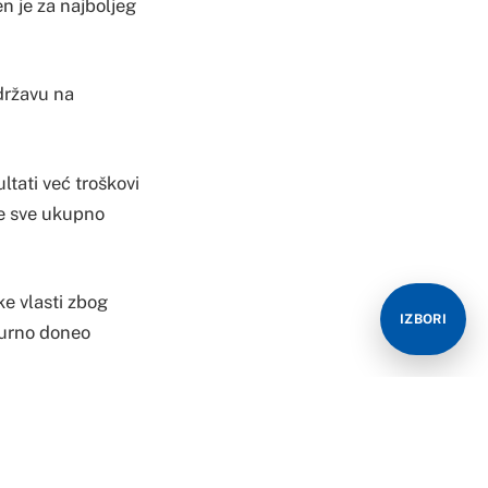
n je za najboljeg
 državu na
ltati već troškovi
ose sve ukupno
e vlasti zbog
IZBORI
gurno doneo
pojedini sportisti
H.