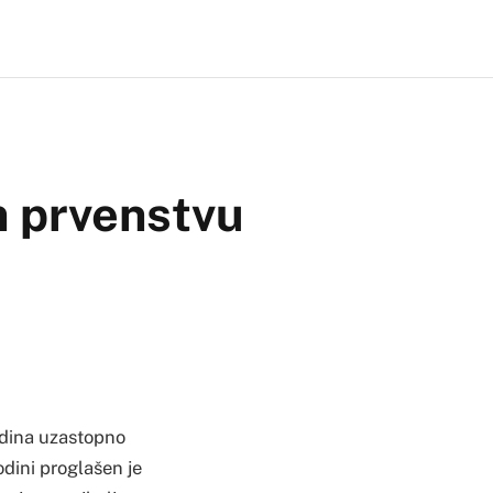
m prvenstvu
odina uzastopno
dini proglašen je