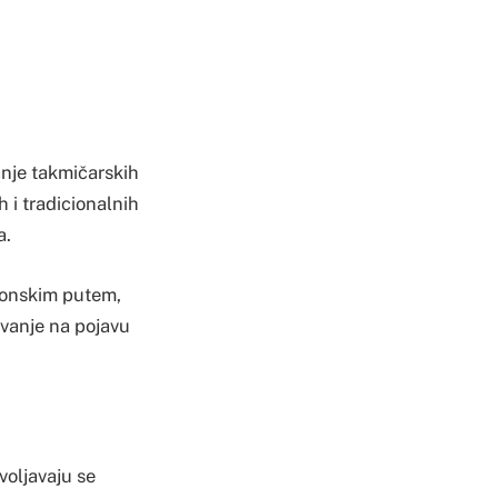
anje takmičarskih
h i tradicionalnih
a.
efonskim putem,
vanje na pojavu
oljavaju se