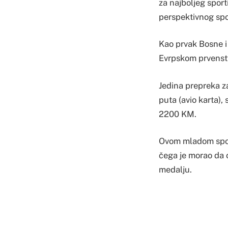
za najboljeg sport
perspektivnog spor
Kao prvak Bosne i 
Evrpskom prvenstv
Jedina prepreka za
puta (avio karta), 
2200 KM.
Ovom mladom sport
čega je morao da 
medalju.
Izostanak pomoći o
odlučuju da nastup