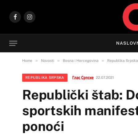
Facebook
Instagram
NASLOV
»
»
»
Home
Novosti
Bosna i Hercegovina
Republika Srpska
REPUBLIKA SRPSKA
22.07.2021
Republički štab: D
sportskih manifest
ponoći