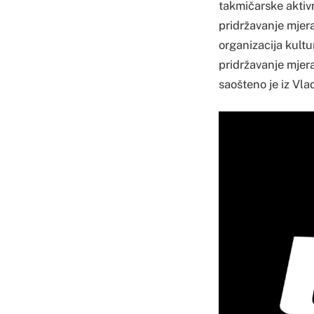
takmičarske aktivn
pridržavanje mjer
organizacija kultu
pridržavanje mjera
saošteno je iz Vla