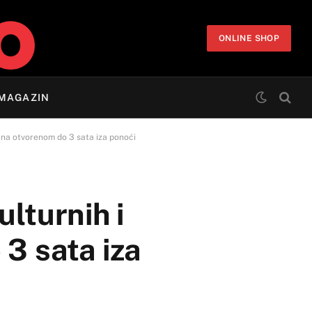
ONLINE SHOP
MAGAZIN
a na otvorenom do 3 sata iza ponoći
lturnih i
3 sata iza