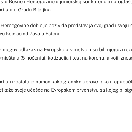
istu Bosne i Hercegovine u juniorskoj konkurenciji i proglaše
tistu u Gradu Bijeljina.
Hercegovine dobio je poziv da predstavlja svoj grad i svoju
u koje se održava u Estoniji.
 njegov odlazak na Evropsko prvenstvo nisu bili njegovi rezu
smještaja (5 noćenja), kotizacija i test na koronu, a koji izn
isti izostala je pomoć kako gradske uprave tako i republičk
otkaže svoje učešće na Evropskom prvenstvu sa kojeg bi si
d lokalne i republičke vlasti je postao glavni uzrok zašto se 
aju za klubove iz Srbije, Federacije BiH i Brčko distrikta Bi