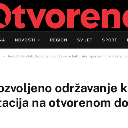
NA
NOVOSTI
REGION
SVIJET
SPORT
»
Republički štab: Dozvoljeno održavanje kulturnih i sportskih manifestacij
ozvoljeno održavanje ku
acija na otvorenom do 