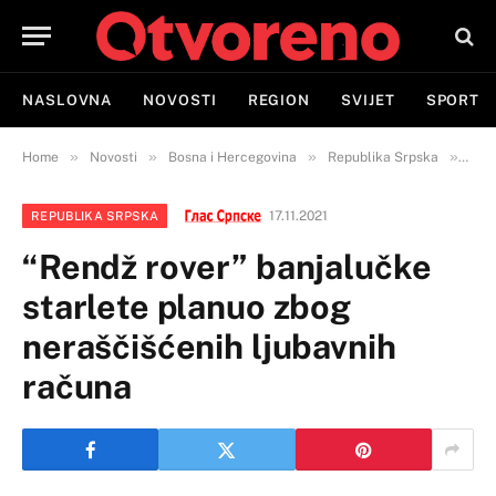
NASLOVNA
NOVOSTI
REGION
SVIJET
SPORT
»
»
»
»
Home
Novosti
Bosna i Hercegovina
Republika Srpska
“Ren
17.11.2021
REPUBLIKA SRPSKA
“Rendž rover” banjalučke
starlete planuo zbog
neraščišćenih ljubavnih
računa