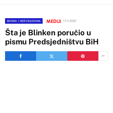
17.11.2021
BOSNA I HERCEGOVINA
Šta je Blinken poručio u
pismu Predsjedništvu BiH
Svako jednostrano povlačenje iz državnih institucija
Bosne i Hercegovine biće sankcionisano, poručio je
američki državni sekretar Entoni Blinken u pismu
članovima Predsjedništva BiH.