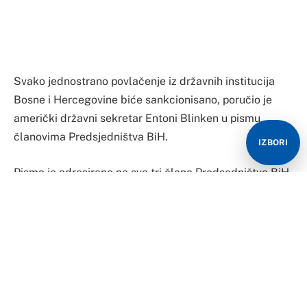
Pismo je adresirano na sva tri člana Predsedništva BiH,
odnosno na predjsedavajućeg Željka Komšića i na
članove Šefika Džaferovića i Milorada Dodika, a pismo
im je na sastanku uručio savjetnik u Stejt departmentu
Derek Šolet.
“Kao svjedok potpisivanja Dejtonskog mirovnog
IZBORI
sporazuma, Sjedinjene Države ponavljaju da će potezi
jednostranog povlačenje iz institucija na državnom
nivou ili bilo kojeg drugog pokušaja destabilizacije
Dejtonskog sporazuma biti suočeni s odgovarajućim
mjerama, uključujući i razmatranje sankcija”, napisao je
Blinken.
Koraci ka podrivanju institucija BiH, piše Blinken u
pismu koje je u posjedu portala Istraga.ba i