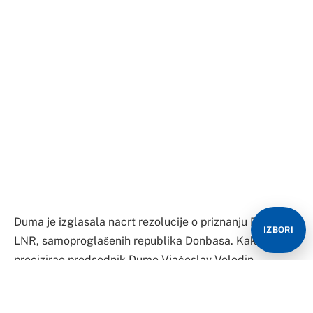
Duma je izglasala nacrt rezolucije o priznanju DNR i
IZBORI
LNR, samoproglašenih republika Donbasa. Kako je
precizirao predsednik Dume Vjačeslav Volodin,
dokument će odmah biti upućen šefu države.