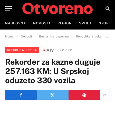
NASLOVNA
NOVOSTI
REGION
SVIJET
SPORT
»
»
»
»
Home
Novosti
Bosna i Hercegovina
Republika Srpska
Reko
15.02.2022
REPUBLIKA SRPSKA
Rekorder za kazne duguje
257.163 KM: U Srpskoj
oduzeto 330 vozila