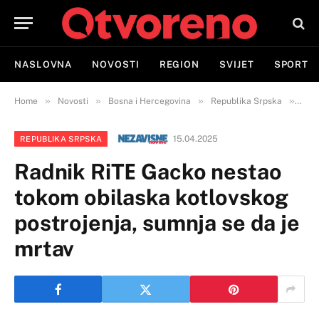
NASLOVNA
NOVOSTI
REGION
SVIJET
SPORT
»
»
»
»
Home
Novosti
Bosna i Hercegovina
Republika Srpska
Radn
15.04.2025
REPUBLIKA SRPSKA
Radnik RiTЕ Gacko nestao
tokom obilaska kotlovskog
postrojenja, sumnja se da je
mrtav