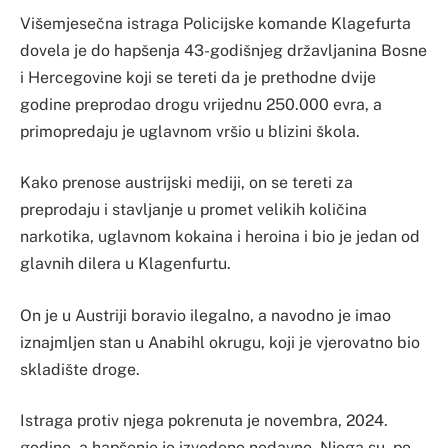
Višemjesečna istraga Policijske komande Klagefurta
dovela je do hapšenja 43-godišnjeg državljanina Bosne
i Hercegovine koji se tereti da je prethodne dvije
godine preprodao drogu vrijednu 250.000 evra, a
primopredaju je uglavnom vršio u blizini škola.
Kako prenose austrijski mediji, on se tereti za
preprodaju i stavljanje u promet velikih količina
narkotika, uglavnom kokaina i heroina i bio je jedan od
glavnih dilera u Klagenfurtu.
On je u Austriji boravio ilegalno, a navodno je imao
iznajmljen stan u Anabihl okrugu, koji je vjerovatno bio
skladište droge.
Istraga protiv njega pokrenuta je novembra, 2024.
godine, a hapšenje je izvedeno nedavno. Njega su, po