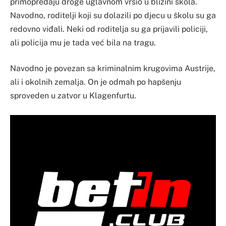
primopredaju droge uglavnom vršio u blizini škola.
Navodno, roditelji koji su dolazili po djecu u školu su ga
redovno viđali. Neki od roditelja su ga prijavili policiji,
ali policija mu je tada već bila na tragu.
Navodno je povezan sa kriminalnim krugovima Austrije,
ali i okolnih zemalja. On je odmah po hapšenju
sproveden u zatvor u Klagenfurtu.