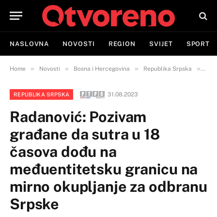
NASLOVNA
NOVOSTI
REGION
SVIJET
SPORT
»
»
»
»
Home
Novosti
Bosna i Hercegovina
Republika Srpska
Rada
31.08.2023
REPUBLIKA SRPSKA
Radanović: Pozivam
građane da sutra u 18
časova dođu na
međuentitetsku granicu na
mirno okupljanje za odbranu
Srpske