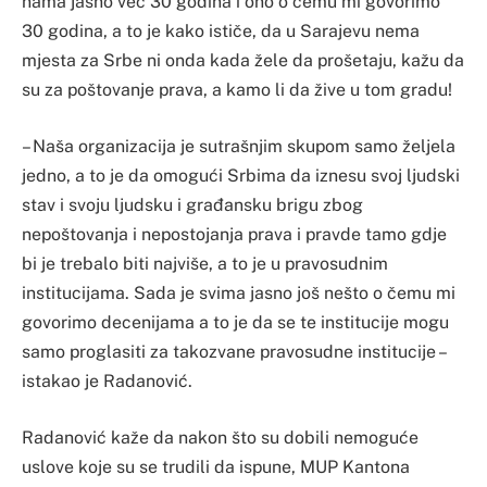
nama jasno već 30 godina i ono o čemu mi govorimo
30 godina, a to je kako ističe, da u Sarajevu nema
mjesta za Srbe ni onda kada žele da prošetaju, kažu da
su za poštovanje prava, a kamo li da žive u tom gradu!
– Naša organizacija je sutrašnjim skupom samo željela
jedno, a to je da omogući Srbima da iznesu svoj ljudski
stav i svoju ljudsku i građansku brigu zbog
nepoštovanja i nepostojanja prava i pravde tamo gdje
bi je trebalo biti najviše, a to je u pravosudnim
institucijama. Sada je svima jasno još nešto o čemu mi
govorimo decenijama a to je da se te institucije mogu
samo proglasiti za takozvane pravosudne institucije –
istakao je Radanović.
Radanović kaže da nakon što su dobili nemoguće
uslove koje su se trudili da ispune, MUP Kantona