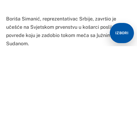
Boriša Simanić, reprezentativac Srbije, završio je
učešće na Svjetskom prvenstvu u košarci poslije
IZBORI
povrede koju je zadobio tokom meča sa Јužnim
Sudanom.
Simanić je poslije utakmice odmah upućen u bolnicu u
Manili gdje je i operisan.
“Nakon utakmice za Јužnim Sudanom, reprezentativac
Srbije Boriša Simanić je zbog povrede završio
takmičenje. U duelu ispod koša Srbije, pred kraj
jučerašnjeg meča, Simanić je dobio jak udarac laktom
u predjelu bubrega. Procjena sudija, čak i nakon
gledanja ponovnog snimka je da prilikom udarca nije
bilo namjere, ali Simanić zbog bolova nije mogao da