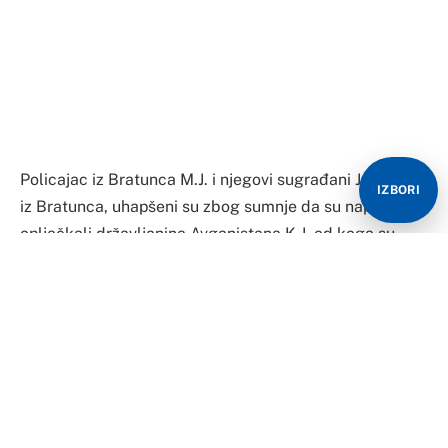
Policajac iz Bratunca M.J. i njegovi sugrađani J.S. i N.F.
IZBORI
iz Bratunca, uhapšeni su zbog sumnje da su napali i
opljačkali državljanina Avganistana K.J. od koga su
oteli novac i telefon.
Sve se desilo u nedjelju, a prije toga osumnjičeni
policajac je lažno prijavio da je njega napao
Avganistanac. U tom obračunu povrijeđeni su i
policajac i stranac i obojici je ukazana pomoć u bolnici.
Iz Policijske uprave Zvornik saopšteno je da pomenuti