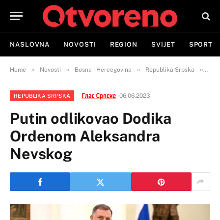
NASLOVNA
NOVOSTI
REGION
SVIJET
SPORT
»
»
»
»
Home
Novosti
Bosna i Hercegovina
Republika Srpska
Put
06.06.2023
REPUBLIKA SRPSKA
Putin odlikovao Dodika
Ordenom Aleksandra
Nevskog